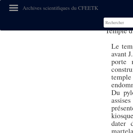
Archives scientifiques du CFEETK
Temple 
Le temp
avant J.
porte 
constr
temple
endomm
Du pyl
assise
présen
kiosqu
dater
martela