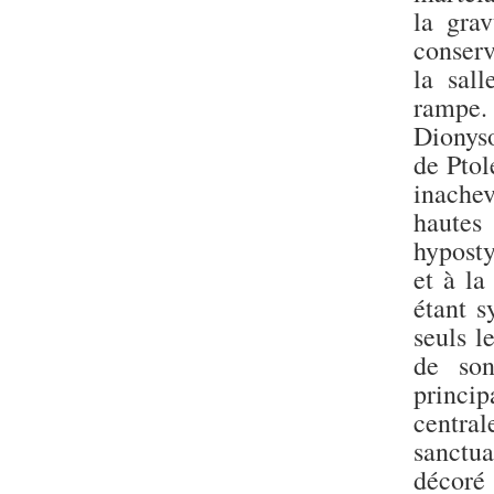
la gra
conserv
la sal
rampe.
Dionyso
de Ptol
inachev
hautes
hyposty
et à la
étant s
seuls l
de son
princi
central
sanctua
décoré