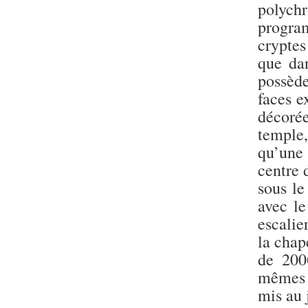
polychr
progra
crypte
que dan
possède
faces e
décorée
temple
qu’une
centre 
sous l
avec l
escalie
la chap
de 200
mêmes t
mis au 