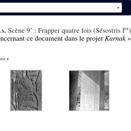
er
.s
, Scène 9’ : Frapper quatre fois (Sésostris I
)
Karnak
concernant ce document dans le projet
»
ire