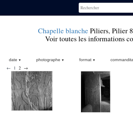
Chapelle blanche
Piliers
,
Pilier 8
Voir toutes les informations 
date
photographe
format
commandita
←
1
2
→