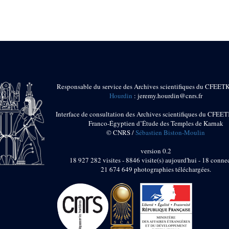
Responsable du service des Archives scientifiques du CFEET
Hourdin
: jeremy.hourdin@cnrs.fr
Interface de consultation des Archives scientifiques du CFEET
Franco-Égyptien d’Étude des Temples de Karnak
© CNRS /
Sébastien Biston-Moulin
version 0.2
18 927 282 visites - 8846 visite(s) aujourd'hui - 18 connec
21 674 649 photographies téléchargées.