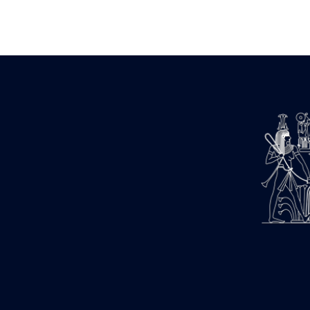
Zone des Pylônes Centraux
e
III
pylône
« Porte » de Ramsès IX
e
IV
pylône
e
Cour nord du IV
pylône
e
Cour sud du IV
pylône
e
Cour axiale du V
pylône, avant-
e
porte du VI
pylône
e
VI
pylône
e
Cour axiale du VI
pylône
e
Cour nord du VI
pylône
e
Cour sud du VI
pylône
Objets découverts
Zone Centrale du Temple
Chapelle de Kamoutef
Chapelle de Philippe Arrhidée
Portique du sanctuaire de la