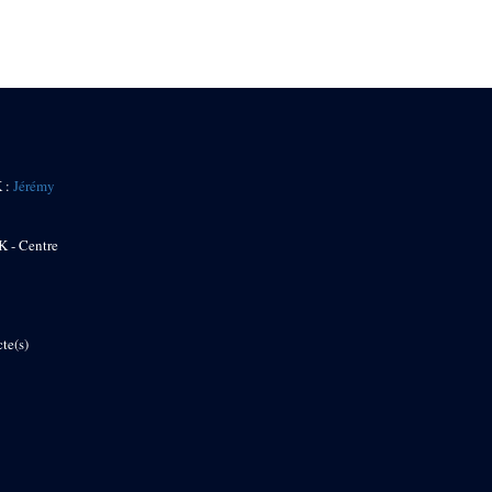
K :
Jérémy
K - Centre
te(s)