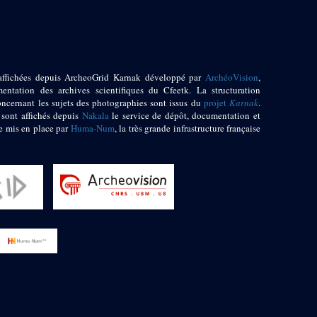
affichées depuis ArcheoGrid Karnak développé par
ArchéoVision
,
entation des archives scientifiques du Cfeetk. La structuration
oncernant les sujets des photographies sont issus du
projet
Karnak
.
 sont affichés depuis
Nakala
le service de dépôt, documentation et
e mis en place par
Huma-Num
, la très grande infrastructure française