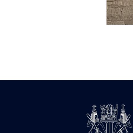
Statue d’un roi
agenouillé présentant
une table d’offrandes de
Séthi II
Statue porte-
enseigne de Séthi II
Statue porte-
enseigne de Séthi II
Stèle de la campagne
nubienne de
Psammétique II
Objets découverts
Zone des Pylônes
Centraux
e
III
pylône
« Porte » de Ramsès
IX
e
IV
pylône
e
Cour nord du IV
pylône
e
Cour sud du IV