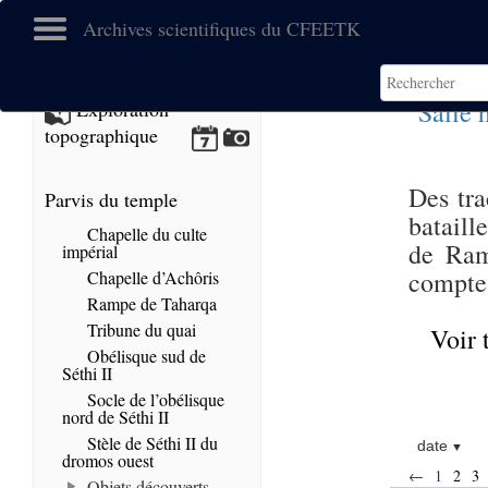
Archives scientifiques du CFEETK
Salle 
Exploration
topographique
Des tra
Parvis du temple
bataill
Chapelle du culte
de Rams
impérial
compte
Chapelle d’Achôris
Rampe de Taharqa
Tribune du quai
Voir 
Obélisque sud de
Séthi II
Socle de l’obélisque
nord de Séthi II
Stèle de Séthi II du
date
dromos ouest
←
1
2
3
Objets découverts