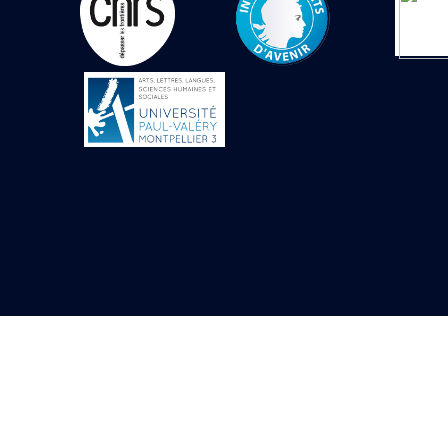
Objets découverts
Zone de l'Akhmenou
Salle des fêtes «
Heret-ib »
Autel de la salle
solaire
Base de statue
Base de statue de
Thoutmosis III
Base et pieds d’un
groupe statuaire
Fragment inférieur
de statue de Thoutmosis
III présentant un autel à
libation
Statue agenouillée
Table d’offrandes de
Thoutmosis III
Objets découverts