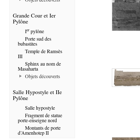
Grande Cour et Ier
Pylône
er
I
pylône
Porte sud des
bubastites
Temple de Ramsès
III
Sphinx au nom de
Masaharta
Objets découverts
Salle Hypostyle et IIe
Pylône
Salle hypostyle
Fragment de statue
porte-enseigne nord
Montants de porte
d’Amenhotep II