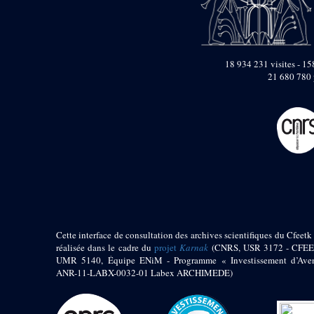
pylône
e
Cour axiale du V
pylône, avant-porte du
e
VI
pylône
e
VI
pylône
18 934 231 visites - 158
e
Cour axiale du VI
21 680 780 
pylône
e
Cour nord du VI
pylône
e
Cour sud du VI
pylône
Objets découverts
Zone Centrale du Temple
Chapelle de
Kamoutef
Cette interface de consultation des archives scientifiques du Cfeetk 
Chapelle de Philippe
réalisée dans le cadre du
projet
Karnak
(CNRS, USR 3172 - CFEE
Arrhidée
UMR 5140, Équipe ENiM - Programme « Investissement d’Aven
ANR-11-LABX-0032-01 Labex ARCHIMEDE)
Portique du
sanctuaire de la barque
« Palais de Maât »