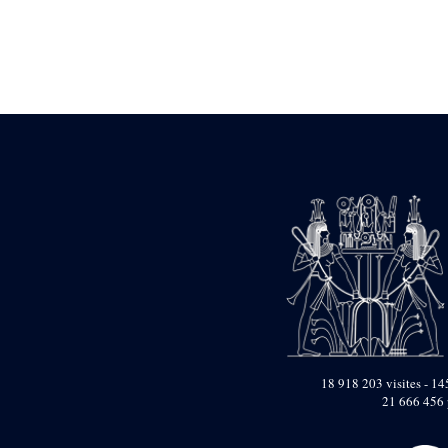
Statue d’un roi
agenouillé présentant
une table d’offrandes de
Séthi II
Statue porte-
enseigne de Séthi II
Statue porte-
enseigne de Séthi II
Stèle de la campagne
nubienne de
Psammétique II
Objets découverts
Zone des Pylônes
Centraux
e
III
pylône
« Porte » de Ramsès
IX
e
IV
pylône
18 918 203 visites - 145
e
Cour nord du IV
21 666 456 
pylône
e
Cour sud du IV