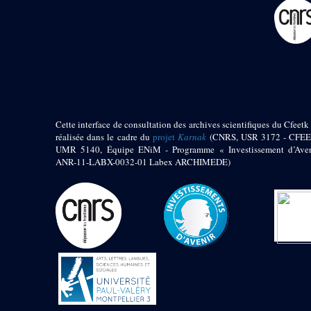
pylône
e
Cour axiale du V
pylône, avant-porte du
e
VI
pylône
e
VI
pylône
e
Cour axiale du VI
pylône
e
Cour nord du VI
pylône
Cette interface de consultation des archives scientifiques du Cfeetk 
e
Cour sud du VI
réalisée dans le cadre du
projet
Karnak
(CNRS, USR 3172 - CFEE
pylône
UMR 5140, Équipe ENiM - Programme « Investissement d’Aven
Objets découverts
ANR-11-LABX-0032-01 Labex ARCHIMEDE)
Zone Centrale du Temple
Chapelle de
Kamoutef
Chapelle de Philippe
Arrhidée
Portique du
sanctuaire de la barque
« Palais de Maât »