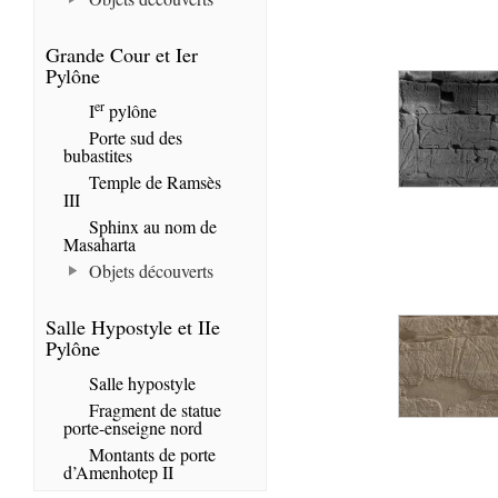
Grande Cour et Ier
Pylône
er
I
pylône
Porte sud des
bubastites
Temple de Ramsès
III
Sphinx au nom de
Masaharta
Objets découverts
Salle Hypostyle et IIe
Pylône
Salle hypostyle
Fragment de statue
porte-enseigne nord
Montants de porte
d’Amenhotep II