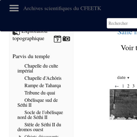
Archives scientifiques du CFEETK
Salle 
Exploration
topographique
Voir 
Parvis du temple
Chapelle du culte
impérial
Chapelle d’Achôris
date
Rampe de Taharqa
←
1
2
3
Tribune du quai
Obélisque sud de
Séthi II
Socle de l’obélisque
nord de Séthi II
Stèle de Séthi II du
dromos ouest
Objets découverts