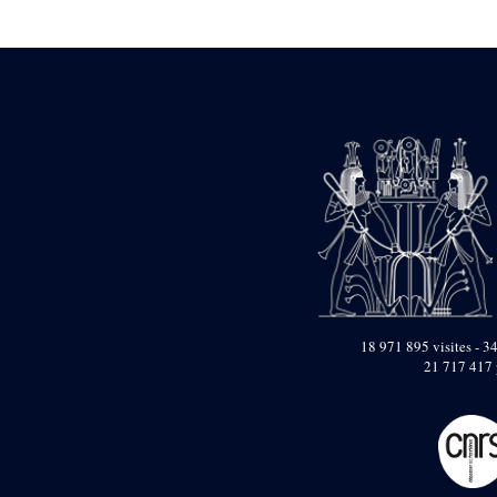
Statue d’un roi
agenouillé présentant
une table d’offrandes de
Séthi II
Statue porte-
enseigne de Séthi II
Statue porte-
enseigne de Séthi II
Stèle de la campagne
nubienne de
Psammétique II
Objets découverts
Zone des Pylônes
Centraux
e
III
pylône
18 971 895 visites - 34
21 717 417 
« Porte » de Ramsès
IX
e
IV
pylône
e
Cour nord du IV
pylône
e
Cour sud du IV