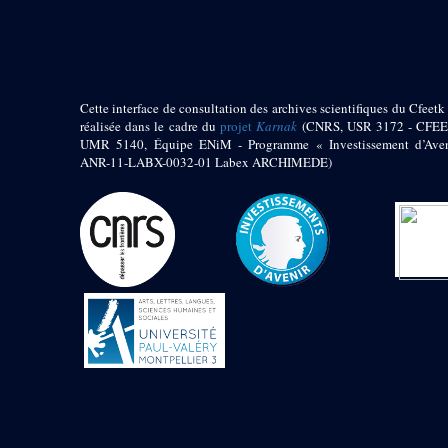
pylône
e
Cour axiale du V
pylône, avant-porte du
e
VI
pylône
e
VI
pylône
e
Cour axiale du VI
Cette interface de consultation des archives scientifiques du Cfeetk 
pylône
réalisée dans le cadre du
projet
Karnak
(CNRS, USR 3172 - CFEE
UMR 5140, Équipe ENiM - Programme « Investissement d’Aven
e
Cour nord du VI
ANR-11-LABX-0032-01 Labex ARCHIMEDE)
pylône
e
Cour sud du VI
pylône
Objets découverts
Zone Centrale du Temple
Chapelle de
Kamoutef
Chapelle de Philippe
Arrhidée
Portique du
sanctuaire de la barque
« Palais de Maât »