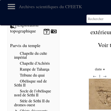
Archives scientifiques du CFEETK
Exploration
topographique
extérieur
Voir 
Parvis du temple
Chapelle du culte
impérial
Chapelle d’Achôris
Rampe de Taharqa
date
Tribune du quai
←
1
→
Obélisque sud de
Séthi II
Socle de l’obélisque
nord de Séthi II
Stèle de Séthi II du
dromos ouest
Objets découverts