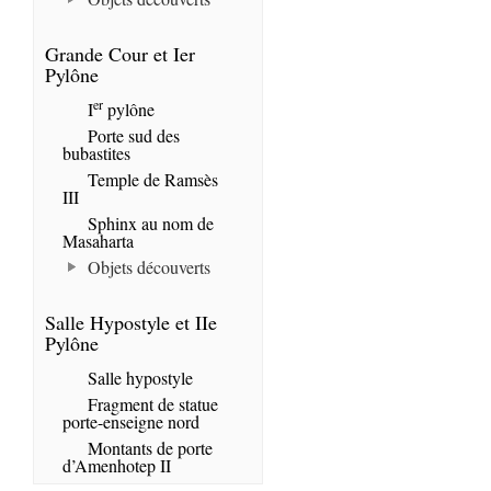
Grande Cour et Ier
Pylône
er
I
pylône
Porte sud des
bubastites
Temple de Ramsès
III
Sphinx au nom de
Masaharta
Objets découverts
Salle Hypostyle et IIe
Pylône
Salle hypostyle
Fragment de statue
porte-enseigne nord
Montants de porte
d’Amenhotep II