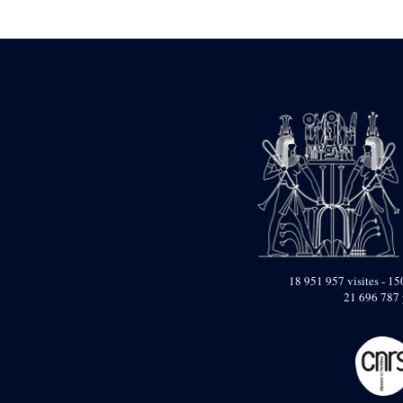
Statue d’un roi
agenouillé présentant
une table d’offrandes de
Séthi II
Statue porte-
enseigne de Séthi II
Statue porte-
enseigne de Séthi II
Stèle de la campagne
nubienne de
Psammétique II
Objets découverts
Zone des Pylônes
Centraux
e
III
pylône
18 951 957 visites - 150
21 696 787 
« Porte » de Ramsès
IX
e
IV
pylône
e
Cour nord du IV
pylône
e
Cour sud du IV