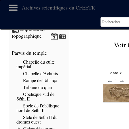
Archives scientifiques du CFEETK
Exploration
topographique
Voir 
Parvis du temple
Chapelle du culte
impérial
Chapelle d’Achôris
date
Rampe de Taharqa
←
1
→
Tribune du quai
Obélisque sud de
Séthi II
Socle de l’obélisque
nord de Séthi II
Stèle de Séthi II du
dromos ouest
Objets découverts