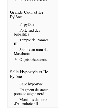
Grande Cour et Ier
Pylône
er
I
pylône
Porte sud des
bubastites
Temple de Ramsès
III
Sphinx au nom de
Masaharta
Objets découverts
Salle Hypostyle et IIe
Pylône
Salle hypostyle
Fragment de statue
porte-enseigne nord
Montants de porte
d’Amenhotep II