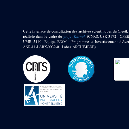
pylône
e
Cour axiale du V
pylône, avant-porte du
e
VI
pylône
e
VI
pylône
e
Cour axiale du VI
Cette interface de consultation des archives scientifiques du Cfeetk 
pylône
réalisée dans le cadre du
projet
Karnak
(CNRS, USR 3172 - CFEE
UMR 5140, Équipe ENiM - Programme « Investissement d’Aven
e
Cour nord du VI
ANR-11-LABX-0032-01 Labex ARCHIMEDE)
pylône
e
Cour sud du VI
pylône
Objets découverts
Zone Centrale du Temple
Chapelle de
Kamoutef
Chapelle de Philippe
Arrhidée
Portique du
sanctuaire de la barque
« Palais de Maât »