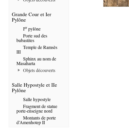
Grande Cour et Ier
Pylône
er
I
pylône
Porte sud des
bubastites
Temple de Ramsès
III
Sphinx au nom de
Masaharta
Objets découverts
Salle Hypostyle et IIe
Pylône
Salle hypostyle
Fragment de statue
porte-enseigne nord
Montants de porte
d’Amenhotep II