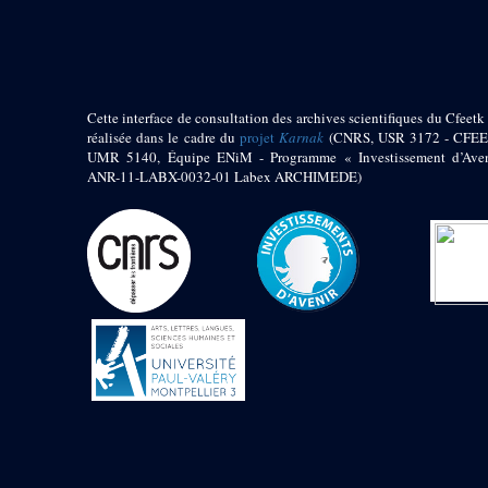
pylône
e
Cour axiale du V
pylône, avant-porte du
e
VI
pylône
e
VI
pylône
e
Cour axiale du VI
Cette interface de consultation des archives scientifiques du Cfeetk 
pylône
réalisée dans le cadre du
projet
Karnak
(CNRS, USR 3172 - CFEE
UMR 5140, Équipe ENiM - Programme « Investissement d’Aven
e
Cour nord du VI
ANR-11-LABX-0032-01 Labex ARCHIMEDE)
pylône
e
Cour sud du VI
pylône
Objets découverts
Zone Centrale du Temple
Chapelle de
Kamoutef
Chapelle de Philippe
Arrhidée
Portique du
sanctuaire de la barque
« Palais de Maât »