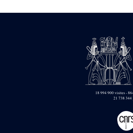
Statue d’un roi
agenouillé présentant
une table d’offrandes de
Séthi II
Statue porte-
enseigne de Séthi II
Statue porte-
enseigne de Séthi II
Stèle de la campagne
nubienne de
Psammétique II
Objets découverts
Zone des Pylônes
Centraux
e
III
pylône
18 994 900 visites - 864
21 738 344 
« Porte » de Ramsès
IX
e
IV
pylône
e
Cour nord du IV
pylône
e
Cour sud du IV