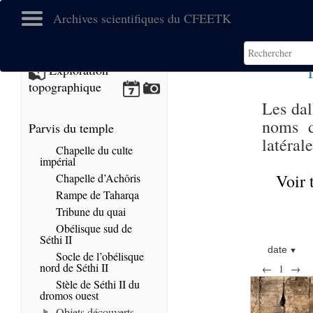
Archives scientifiques du CFEETK
T
Exploration
topographique
Les dal
noms d
Parvis du temple
latéral
Chapelle du culte
impérial
Voir 
Chapelle d’Achôris
Rampe de Taharqa
Tribune du quai
Obélisque sud de
Séthi II
date
Socle de l’obélisque
nord de Séthi II
←
1
→
Stèle de Séthi II du
dromos ouest
Objets découverts