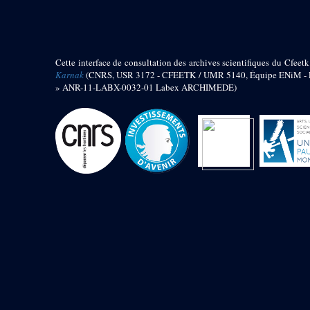
barque
« Palais de Maât »
Objets découverts
Cette interface de consultation des archives scientifiques du Cfeetk
Zone de l'Akhmenou
Karnak
(CNRS, USR 3172 - CFEETK / UMR 5140, Équipe ENiM - Pr
» ANR-11-LABX-0032-01 Labex ARCHIMEDE)
Salle des fêtes « Heret-ib »
Autel de la salle solaire
Base de statue
Base de statue de Thoutmosis III
Base et pieds d’un groupe
statuaire
Fragment inférieur de statue de
Thoutmosis III présentant un autel à
libation
Statue agenouillée
Table d’offrandes de Thoutmosis
III
Objets découverts
Mur extérieur de Thoutmosis III