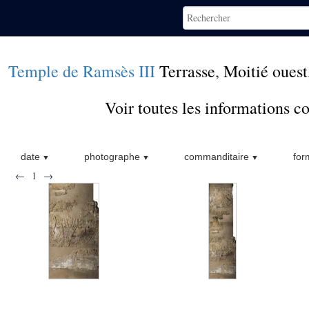
Temple de Ramsès III
Terrasse
,
Moitié ouest
Voir toutes les informations 
date
photographe
commanditaire
for
←
1
→