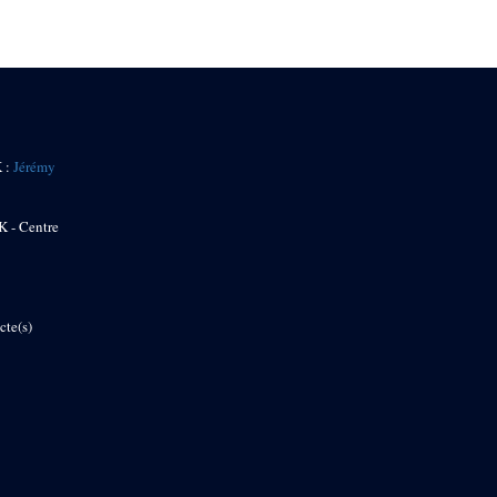
K :
Jérémy
K - Centre
cte(s)