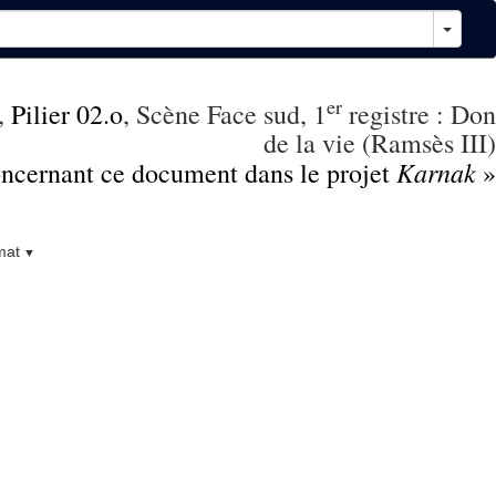
er
,
Pilier 02.o
, Scène Face sud, 1
registre : Don
de la vie (Ramsès III)
Karnak
concernant ce document dans le projet
»
mat