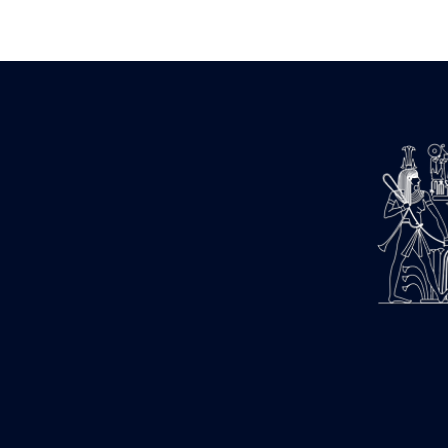
Zone des Pylônes Centraux
e
III
pylône
« Porte » de Ramsès IX
e
IV
pylône
e
Cour nord du IV
pylône
e
Cour sud du IV
pylône
e
Cour axiale du V
pylône, avant-
e
porte du VI
pylône
e
VI
pylône
e
Cour axiale du VI
pylône
e
Cour nord du VI
pylône
e
Cour sud du VI
pylône
Objets découverts
Zone Centrale du Temple
Chapelle de Kamoutef
Chapelle de Philippe Arrhidée
Portique du sanctuaire de la