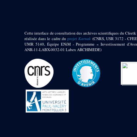
pylône
e
Cour axiale du V
pylône, avant-porte du
e
VI
pylône
e
VI
pylône
e
Cour axiale du VI
Cette interface de consultation des archives scientifiques du Cfeetk 
pylône
réalisée dans le cadre du
projet
Karnak
(CNRS, USR 3172 - CFEE
UMR 5140, Équipe ENiM - Programme « Investissement d’Aven
e
Cour nord du VI
ANR-11-LABX-0032-01 Labex ARCHIMEDE)
pylône
e
Cour sud du VI
pylône
Objets découverts
Zone Centrale du Temple
Chapelle de
Kamoutef
Chapelle de Philippe
Arrhidée
Portique du
sanctuaire de la barque
« Palais de Maât »