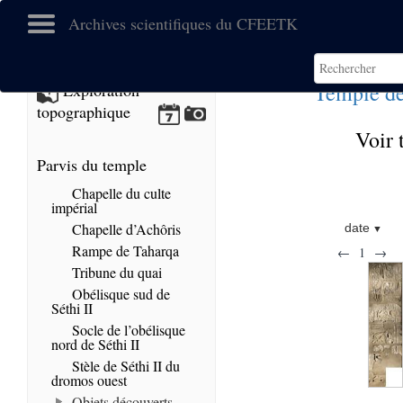
Archives scientifiques du CFEETK
Temple de
Exploration
topographique
Voir 
Parvis du temple
Chapelle du culte
impérial
Chapelle d’Achôris
date
Rampe de Taharqa
←
1
→
Tribune du quai
Obélisque sud de
Séthi II
Socle de l’obélisque
nord de Séthi II
Stèle de Séthi II du
dromos ouest
Objets découverts