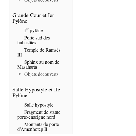
Grande Cour et Ier
Pylône
er
I
pylône
Porte sud des
bubastites
Temple de Ramsès
III
Sphinx au nom de
Masaharta
Objets découverts
Salle Hypostyle et IIe
Pylône
Salle hypostyle
Fragment de statue
porte-enseigne nord
Montants de porte
d’Amenhotep II