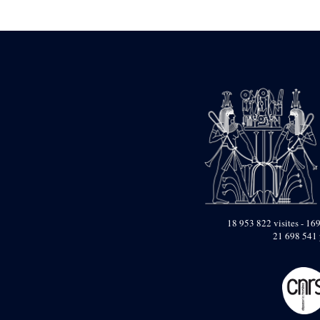
Statue d’un roi
agenouillé présentant
une table d’offrandes de
Séthi II
Statue porte-
enseigne de Séthi II
Statue porte-
enseigne de Séthi II
Stèle de la campagne
nubienne de
Psammétique II
Objets découverts
Zone des Pylônes
Centraux
e
III
pylône
18 953 822 visites - 169
21 698 541 
« Porte » de Ramsès
IX
e
IV
pylône
e
Cour nord du IV
pylône
e
Cour sud du IV