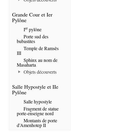
Grande Cour et Ier
Pylône
er
I
pylône
Porte sud des
bubastites
Temple de Ramsès
III
Sphinx au nom de
Masaharta
Objets découverts
Salle Hypostyle et IIe
Pylône
Salle hypostyle
Fragment de statue
porte-enseigne nord
Montants de porte
d’Amenhotep II