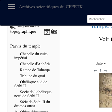
Archives scientifiques du CFEETK
Temple 
Exploration
topographique
Voir 
Parvis du temple
Chapelle du culte
impérial
Chapelle d’Achôris
date
Rampe de Taharqa
←
1
→
Tribune du quai
Obélisque sud de
Séthi II
Socle de l’obélisque
nord de Séthi II
Stèle de Séthi II du
dromos ouest
Objets découverts