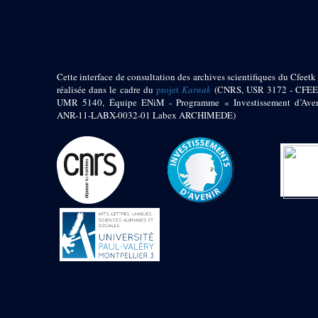
pylône
e
Cour axiale du V
pylône, avant-porte du
e
VI
pylône
e
VI
pylône
e
Cour axiale du VI
Cette interface de consultation des archives scientifiques du Cfeetk 
pylône
réalisée dans le cadre du
projet
Karnak
(CNRS, USR 3172 - CFEE
UMR 5140, Équipe ENiM - Programme « Investissement d’Aven
e
Cour nord du VI
ANR-11-LABX-0032-01 Labex ARCHIMEDE)
pylône
e
Cour sud du VI
pylône
Objets découverts
Zone Centrale du Temple
Chapelle de
Kamoutef
Chapelle de Philippe
Arrhidée
Portique du
sanctuaire de la barque
« Palais de Maât »