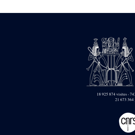
Statue d’un roi
agenouillé présentant
une table d’offrandes de
Séthi II
Statue porte-
enseigne de Séthi II
Statue porte-
enseigne de Séthi II
Stèle de la campagne
nubienne de
Psammétique II
Objets découverts
Zone des Pylônes
Centraux
e
III
pylône
18 925 874 visites - 743
21 673 364 
« Porte » de Ramsès
IX
e
IV
pylône
e
Cour nord du IV
pylône
e
Cour sud du IV