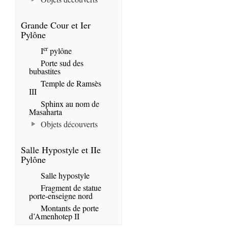
Grande Cour et Ier
Pylône
er
I
pylône
Porte sud des
bubastites
Temple de Ramsès
III
Sphinx au nom de
Masaharta
Objets découverts
Salle Hypostyle et IIe
Pylône
Salle hypostyle
Fragment de statue
porte-enseigne nord
Montants de porte
d’Amenhotep II