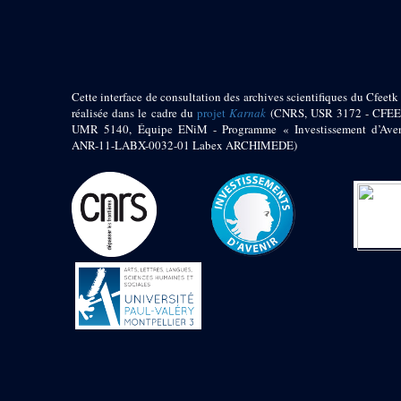
pylône
e
Cour axiale du V
pylône, avant-porte du
e
VI
pylône
e
VI
pylône
e
Cour axiale du VI
Cette interface de consultation des archives scientifiques du Cfeetk 
pylône
réalisée dans le cadre du
projet
Karnak
(CNRS, USR 3172 - CFEE
UMR 5140, Équipe ENiM - Programme « Investissement d’Aven
e
Cour nord du VI
ANR-11-LABX-0032-01 Labex ARCHIMEDE)
pylône
e
Cour sud du VI
pylône
Objets découverts
Zone Centrale du Temple
Chapelle de
Kamoutef
Chapelle de Philippe
Arrhidée
Portique du
sanctuaire de la barque
« Palais de Maât »