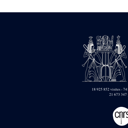
Statue d’un roi
agenouillé présentant
une table d’offrandes de
Séthi II
Statue porte-
enseigne de Séthi II
Statue porte-
enseigne de Séthi II
Stèle de la campagne
nubienne de
Psammétique II
Objets découverts
Zone des Pylônes
Centraux
e
III
pylône
18 925 852 visites - 741
21 673 347 
« Porte » de Ramsès
IX
e
IV
pylône
e
Cour nord du IV
pylône
e
Cour sud du IV