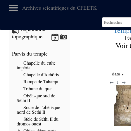
Archives scientifiques du CFEETK
Templ
Exploration
topographique
Fa
Voir 
Parvis du temple
Chapelle du culte
impérial
Chapelle d’Achôris
date
Rampe de Taharqa
←
1
→
Tribune du quai
Obélisque sud de
Séthi II
Socle de l’obélisque
nord de Séthi II
Stèle de Séthi II du
dromos ouest
Objets découverts