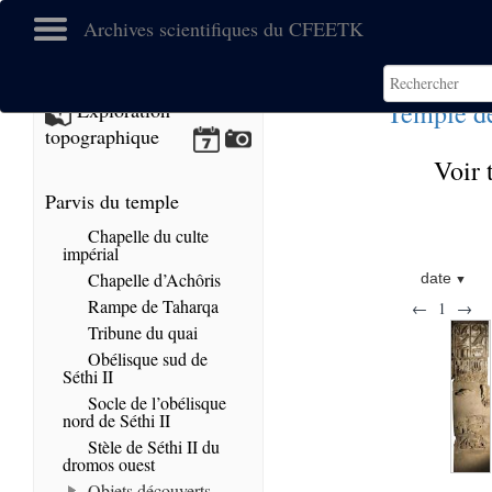
Archives scientifiques du CFEETK
Temple de
Exploration
topographique
Voir 
Parvis du temple
Chapelle du culte
impérial
Chapelle d’Achôris
date
Rampe de Taharqa
←
1
→
Tribune du quai
Obélisque sud de
Séthi II
Socle de l’obélisque
nord de Séthi II
Stèle de Séthi II du
dromos ouest
Objets découverts