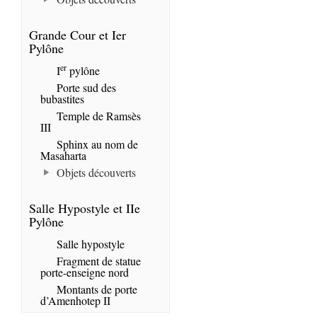
Grande Cour et Ier
Pylône
er
I
pylône
Porte sud des
bubastites
Temple de Ramsès
III
Sphinx au nom de
Masaharta
Objets découverts
Salle Hypostyle et IIe
Pylône
Salle hypostyle
Fragment de statue
porte-enseigne nord
Montants de porte
d’Amenhotep II