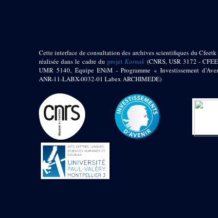
pylône
e
Cour axiale du V
pylône, avant-porte du
e
VI
pylône
e
VI
pylône
e
Cour axiale du VI
Cette interface de consultation des archives scientifiques du Cfeetk 
pylône
réalisée dans le cadre du
projet
Karnak
(CNRS, USR 3172 - CFEE
UMR 5140, Équipe ENiM - Programme « Investissement d’Aven
e
Cour nord du VI
ANR-11-LABX-0032-01 Labex ARCHIMEDE)
pylône
e
Cour sud du VI
pylône
Objets découverts
Zone Centrale du Temple
Chapelle de
Kamoutef
Chapelle de Philippe
Arrhidée
Portique du
sanctuaire de la barque
« Palais de Maât »