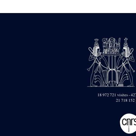
Statue d’un roi
agenouillé présentant
une table d’offrandes de
Séthi II
Statue porte-
enseigne de Séthi II
Statue porte-
enseigne de Séthi II
Stèle de la campagne
nubienne de
Psammétique II
Objets découverts
Zone des Pylônes
Centraux
e
III
pylône
18 972 721 visites - 427
21 718 152 
« Porte » de Ramsès
IX
e
IV
pylône
e
Cour nord du IV
pylône
e
Cour sud du IV