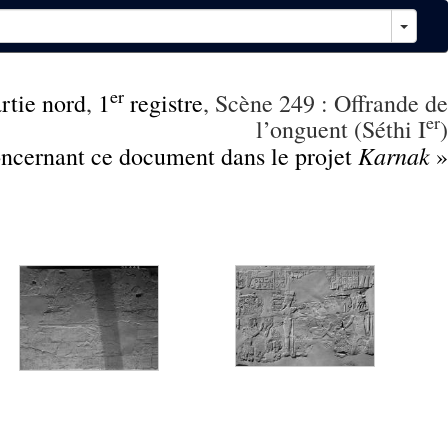
er
rtie nord
,
1
registre
, Scène 249 : Offrande de
er
l’onguent (Séthi I
)
Karnak
concernant ce document dans le projet
»