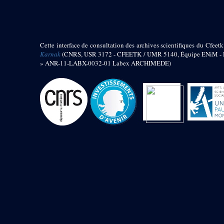
barque
« Palais de Maât »
Objets découverts
Cette interface de consultation des archives scientifiques du Cfeetk
Zone de l'Akhmenou
Karnak
(CNRS, USR 3172 - CFEETK / UMR 5140, Équipe ENiM - Pr
» ANR-11-LABX-0032-01 Labex ARCHIMEDE)
Salle des fêtes « Heret-ib »
Autel de la salle solaire
Base de statue
Base de statue de Thoutmosis III
Base et pieds d’un groupe
statuaire
Fragment inférieur de statue de
Thoutmosis III présentant un autel à
libation
Statue agenouillée
Table d’offrandes de Thoutmosis
III
Objets découverts
Mur extérieur de Thoutmosis III