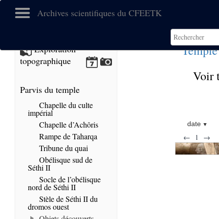
Archives scientifiques du CFEETK
Temple 
Exploration
topographique
Voir 
Parvis du temple
Chapelle du culte
impérial
Chapelle d’Achôris
date
Rampe de Taharqa
←
1
→
Tribune du quai
Obélisque sud de
Séthi II
Socle de l’obélisque
nord de Séthi II
Stèle de Séthi II du
dromos ouest
Objets découverts