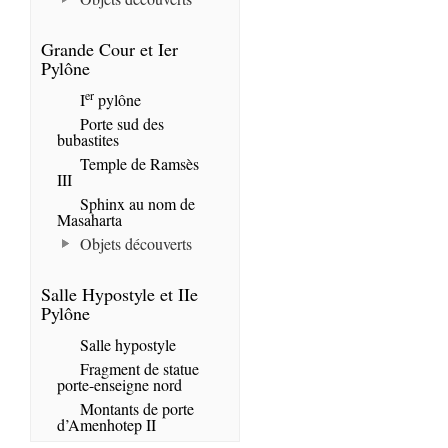
Grande Cour et Ier
Pylône
er
I
pylône
Porte sud des
bubastites
Temple de Ramsès
III
Sphinx au nom de
Masaharta
Objets découverts
Salle Hypostyle et IIe
Pylône
Salle hypostyle
Fragment de statue
porte-enseigne nord
Montants de porte
d’Amenhotep II