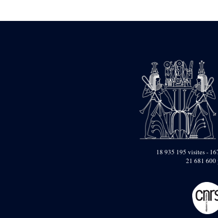
Statue d’un roi
agenouillé présentant
une table d’offrandes de
Séthi II
Statue porte-
enseigne de Séthi II
Statue porte-
enseigne de Séthi II
Stèle de la campagne
nubienne de
Psammétique II
Objets découverts
Zone des Pylônes
Centraux
e
III
pylône
18 935 195 visites - 167
21 681 600 
« Porte » de Ramsès
IX
e
IV
pylône
e
Cour nord du IV
pylône
e
Cour sud du IV