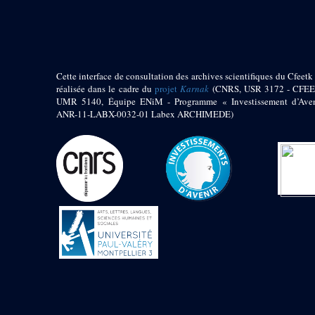
pylône
e
Cour axiale du V
pylône, avant-porte du
e
VI
pylône
e
VI
pylône
e
Cour axiale du VI
Cette interface de consultation des archives scientifiques du Cfeetk 
pylône
réalisée dans le cadre du
projet
Karnak
(CNRS, USR 3172 - CFEE
UMR 5140, Équipe ENiM - Programme « Investissement d’Aven
e
Cour nord du VI
ANR-11-LABX-0032-01 Labex ARCHIMEDE)
pylône
e
Cour sud du VI
pylône
Objets découverts
Zone Centrale du Temple
Chapelle de
Kamoutef
Chapelle de Philippe
Arrhidée
Portique du
sanctuaire de la barque
« Palais de Maât »