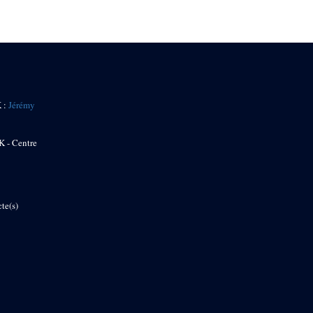
K :
Jérémy
K - Centre
te(s)