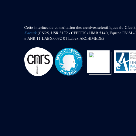
barque
« Palais de Maât »
Objets découverts
Cette interface de consultation des archives scientifiques du Cfeetk
Zone de l'Akhmenou
Karnak
(CNRS, USR 3172 - CFEETK / UMR 5140, Équipe ENiM - Pr
» ANR-11-LABX-0032-01 Labex ARCHIMEDE)
Salle des fêtes « Heret-ib »
Autel de la salle solaire
Base de statue
Base de statue de Thoutmosis III
Base et pieds d’un groupe
statuaire
Fragment inférieur de statue de
Thoutmosis III présentant un autel à
libation
Statue agenouillée
Table d’offrandes de Thoutmosis
III
Objets découverts
Mur extérieur de Thoutmosis III