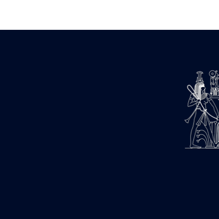
Zone des Pylônes Centraux
e
III
pylône
« Porte » de Ramsès IX
e
IV
pylône
e
Cour nord du IV
pylône
e
Cour sud du IV
pylône
e
Cour axiale du V
pylône, avant-
e
porte du VI
pylône
e
VI
pylône
e
Cour axiale du VI
pylône
e
Cour nord du VI
pylône
e
Cour sud du VI
pylône
Objets découverts
Zone Centrale du Temple
Chapelle de Kamoutef
Chapelle de Philippe Arrhidée
Portique du sanctuaire de la