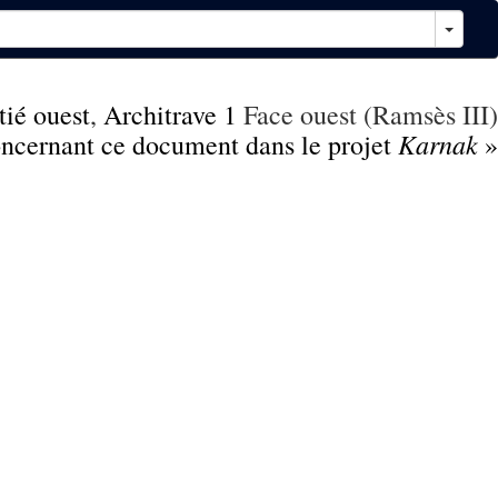
ié ouest
,
Architrave 1
Face ouest (Ramsès III)
Karnak
concernant ce document dans le projet
»