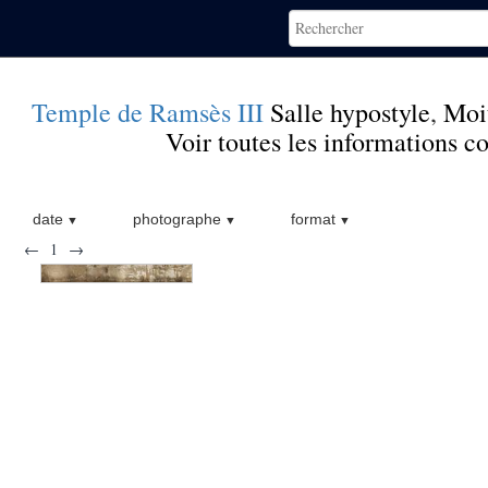
Temple de Ramsès III
Salle hypostyle
,
Moit
Voir toutes les informations 
date
photographe
format
←
1
→