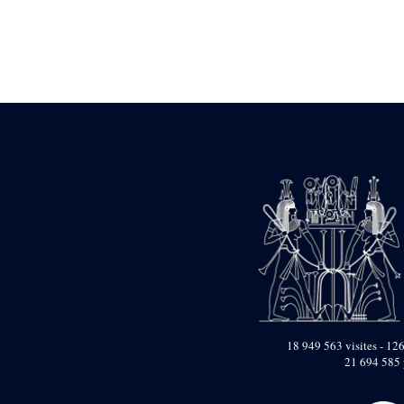
Statue d’un roi
agenouillé présentant
une table d’offrandes de
Séthi II
Statue porte-
enseigne de Séthi II
Statue porte-
enseigne de Séthi II
Stèle de la campagne
nubienne de
Psammétique II
Objets découverts
Zone des Pylônes
Centraux
e
III
pylône
« Porte » de Ramsès
IX
e
IV
pylône
18 949 563 visites - 126
e
Cour nord du IV
21 694 585 
pylône
e
Cour sud du IV