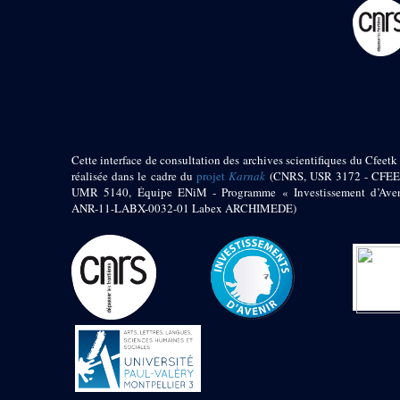
pylône
e
Cour axiale du V
pylône, avant-porte du
e
VI
pylône
e
VI
pylône
e
Cour axiale du VI
pylône
e
Cour nord du VI
pylône
Cette interface de consultation des archives scientifiques du Cfeetk 
e
Cour sud du VI
réalisée dans le cadre du
projet
Karnak
(CNRS, USR 3172 - CFEE
pylône
UMR 5140, Équipe ENiM - Programme « Investissement d’Aven
Objets découverts
ANR-11-LABX-0032-01 Labex ARCHIMEDE)
Zone Centrale du Temple
Chapelle de
Kamoutef
Chapelle de Philippe
Arrhidée
Portique du
sanctuaire de la barque
« Palais de Maât »