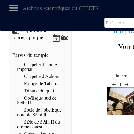
Archives scientifiques du CFEETK
Temple
Exploration
topographique
Voir 
Parvis du temple
Chapelle du culte
impérial
Chapelle d’Achôris
date
Rampe de Taharqa
←
1
→
Tribune du quai
Obélisque sud de
Séthi II
Socle de l’obélisque
nord de Séthi II
Stèle de Séthi II du
dromos ouest
Objets découverts