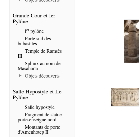
Grande Cour et Ier
Pylône
er
I
pylône
Porte sud des
bubastites
Temple de Ramsès
III
Sphinx au nom de
Masaharta
Objets découverts
Salle Hypostyle et IIe
Pylône
Salle hypostyle
Fragment de statue
porte-enseigne nord
Montants de porte
d’Amenhotep II