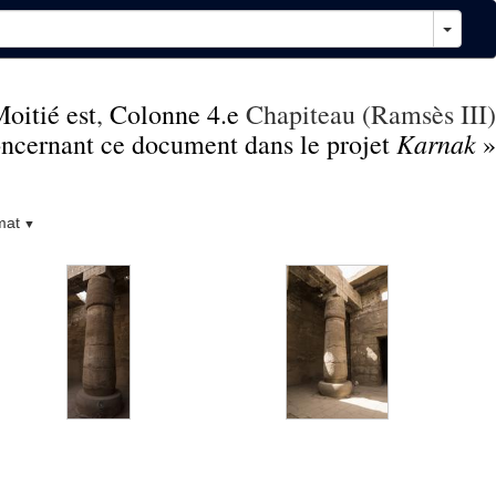
oitié est
,
Colonne 4.e
Chapiteau (Ramsès III)
Karnak
concernant ce document dans le projet
»
mat