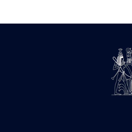
Zone des Pylônes Centraux
e
III
pylône
« Porte » de Ramsès IX
e
IV
pylône
e
Cour nord du IV
pylône
e
Cour sud du IV
pylône
e
Cour axiale du V
pylône, avant-
e
porte du VI
pylône
e
VI
pylône
e
Cour axiale du VI
pylône
e
Cour nord du VI
pylône
e
Cour sud du VI
pylône
Objets découverts
Zone Centrale du Temple
Chapelle de Kamoutef
Chapelle de Philippe Arrhidée
Portique du sanctuaire de la