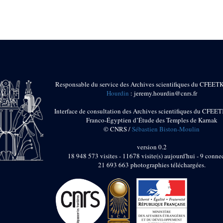
Responsable du service des Archives scientifiques du CFEET
Hourdin
: jeremy.hourdin@cnrs.fr
Interface de consultation des Archives scientifiques du CFEET
Franco-Égyptien d’Étude des Temples de Karnak
© CNRS /
Sébastien Biston-Moulin
version 0.2
18 948 573 visites - 11678 visite(s) aujourd'hui - 9 connec
21 693 663 photographies téléchargées.