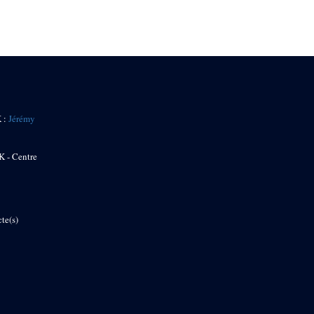
K :
Jérémy
K - Centre
te(s)