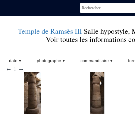
Temple de Ramsès III
Salle hypostyle
,
M
Voir toutes les informations 
date
photographe
commanditaire
for
←
1
→