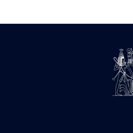
Zone des Pylônes Centraux
e
III
pylône
« Porte » de Ramsès IX
e
IV
pylône
e
Cour nord du IV
pylône
e
Cour sud du IV
pylône
e
Cour axiale du V
pylône, avant-
e
porte du VI
pylône
e
VI
pylône
e
Cour axiale du VI
pylône
e
Cour nord du VI
pylône
e
Cour sud du VI
pylône
Objets découverts
Zone Centrale du Temple
Chapelle de Kamoutef
Chapelle de Philippe Arrhidée
Portique du sanctuaire de la