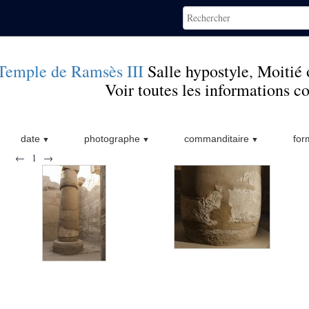
Temple de Ramsès III
Salle hypostyle
,
Moitié 
Voir toutes les informations 
date
photographe
commanditaire
for
←
1
→