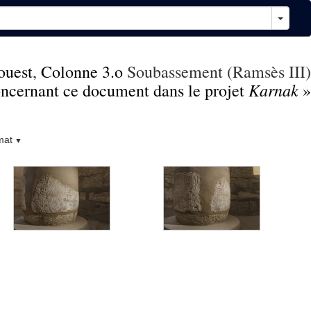
ouest
,
Colonne 3.o
Soubassement (Ramsès III)
Karnak
concernant ce document dans le projet
»
mat