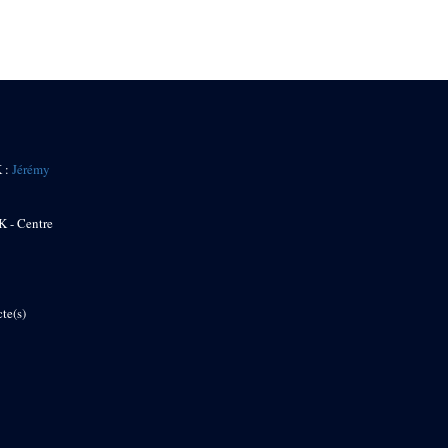
K :
Jérémy
K - Centre
te(s)