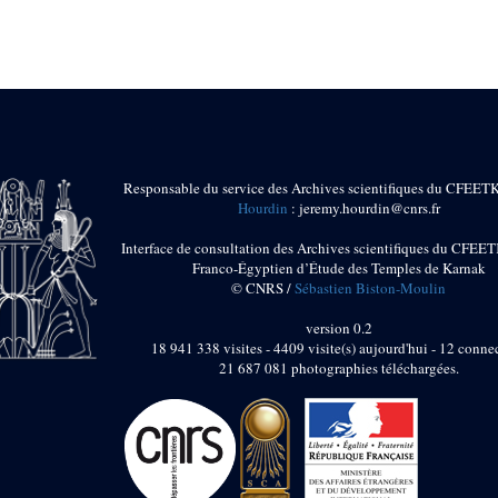
Responsable du service des Archives scientifiques du CFEET
Hourdin
: jeremy.hourdin@cnrs.fr
Interface de consultation des Archives scientifiques du CFEET
Franco-Égyptien d’Étude des Temples de Karnak
© CNRS /
Sébastien Biston-Moulin
version 0.2
18 941 338 visites - 4409 visite(s) aujourd'hui - 12 connec
21 687 081 photographies téléchargées.