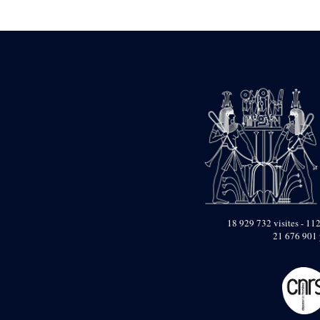
Statue d’un roi
agenouillé présentant
une table d’offrandes de
Séthi II
Statue porte-
enseigne de Séthi II
Statue porte-
enseigne de Séthi II
Stèle de la campagne
nubienne de
Psammétique II
Objets découverts
Zone des Pylônes
Centraux
e
III
pylône
18 929 732 visites - 112
21 676 901 
« Porte » de Ramsès
IX
e
IV
pylône
e
Cour nord du IV
pylône
e
Cour sud du IV