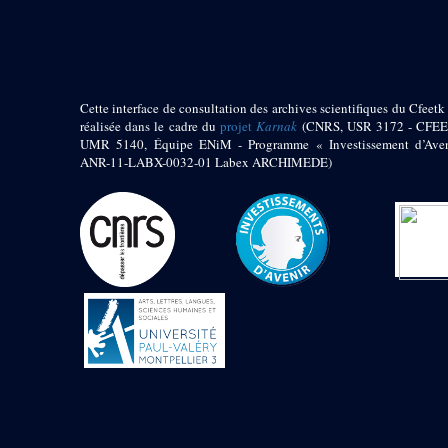
pylône
e
Cour axiale du V
pylône, avant-porte du
e
VI
pylône
e
VI
pylône
e
Cour axiale du VI
Cette interface de consultation des archives scientifiques du Cfeetk 
pylône
réalisée dans le cadre du
projet
Karnak
(CNRS, USR 3172 - CFEE
UMR 5140, Équipe ENiM - Programme « Investissement d’Aven
e
Cour nord du VI
ANR-11-LABX-0032-01 Labex ARCHIMEDE)
pylône
e
Cour sud du VI
pylône
Objets découverts
Zone Centrale du Temple
Chapelle de
Kamoutef
Chapelle de Philippe
Arrhidée
Portique du
sanctuaire de la barque
« Palais de Maât »