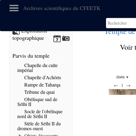
Archives scientifiques du CFEETK
Temple de
Exploration
topographique
Voir 
Parvis du temple
Chapelle du culte
impérial
Chapelle d’Achôris
date
Rampe de Taharqa
←
1
→
Tribune du quai
Obélisque sud de
Séthi II
Socle de l’obélisque
nord de Séthi II
Stèle de Séthi II du
dromos ouest
Objets découverts