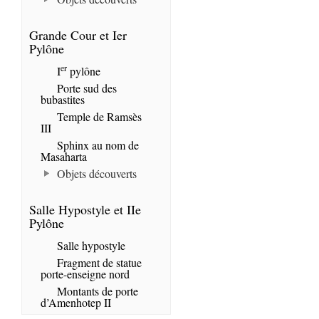
Grande Cour et Ier
Pylône
er
I
pylône
Porte sud des
bubastites
Temple de Ramsès
III
Sphinx au nom de
Masaharta
Objets découverts
Salle Hypostyle et IIe
Pylône
Salle hypostyle
Fragment de statue
porte-enseigne nord
Montants de porte
d’Amenhotep II