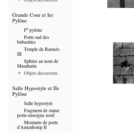
Grande Cour et Ier
Pylône
er
I
pylône
Porte sud des
bubastites
Temple de Ramsès
III
Sphinx au nom de
Masaharta
Objets découverts
Salle Hypostyle et IIe
Pylône
Salle hypostyle
Fragment de statue
porte-enseigne nord
Montants de porte
d’Amenhotep II