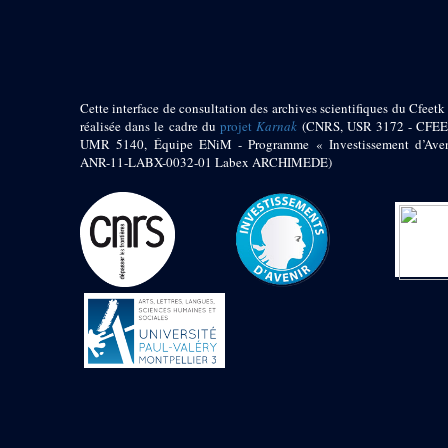
pylône
e
Cour axiale du V
pylône, avant-porte du
e
VI
pylône
e
VI
pylône
e
Cour axiale du VI
Cette interface de consultation des archives scientifiques du Cfeetk 
pylône
réalisée dans le cadre du
projet
Karnak
(CNRS, USR 3172 - CFEE
UMR 5140, Équipe ENiM - Programme « Investissement d’Aven
e
Cour nord du VI
ANR-11-LABX-0032-01 Labex ARCHIMEDE)
pylône
e
Cour sud du VI
pylône
Objets découverts
Zone Centrale du Temple
Chapelle de
Kamoutef
Chapelle de Philippe
Arrhidée
Portique du
sanctuaire de la barque
« Palais de Maât »