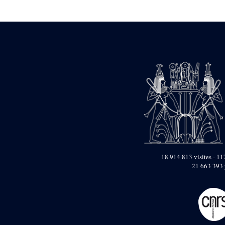
Statue d’un roi
agenouillé présentant
une table d’offrandes de
Séthi II
Statue porte-
enseigne de Séthi II
Statue porte-
enseigne de Séthi II
Stèle de la campagne
nubienne de
Psammétique II
Objets découverts
Zone des Pylônes
Centraux
e
III
pylône
18 914 813 visites - 112
21 663 393 
« Porte » de Ramsès
IX
e
IV
pylône
e
Cour nord du IV
pylône
e
Cour sud du IV