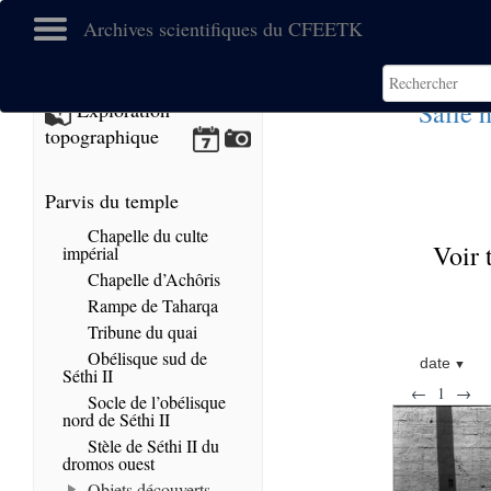
Archives scientifiques du CFEETK
Salle 
Exploration
topographique
Parvis du temple
Chapelle du culte
Voir 
impérial
Chapelle d’Achôris
Rampe de Taharqa
Tribune du quai
Obélisque sud de
date
Séthi II
←
1
→
Socle de l’obélisque
nord de Séthi II
Stèle de Séthi II du
dromos ouest
Objets découverts