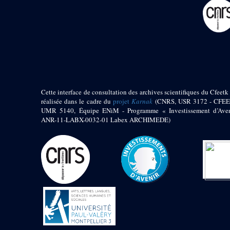
pylône
e
Cour axiale du V
pylône, avant-porte du
e
VI
pylône
e
VI
pylône
e
Cour axiale du VI
pylône
e
Cour nord du VI
pylône
Cette interface de consultation des archives scientifiques du Cfeetk 
e
Cour sud du VI
réalisée dans le cadre du
projet
Karnak
(CNRS, USR 3172 - CFEE
pylône
UMR 5140, Équipe ENiM - Programme « Investissement d’Aven
Objets découverts
ANR-11-LABX-0032-01 Labex ARCHIMEDE)
Zone Centrale du Temple
Chapelle de
Kamoutef
Chapelle de Philippe
Arrhidée
Portique du
sanctuaire de la barque
« Palais de Maât »