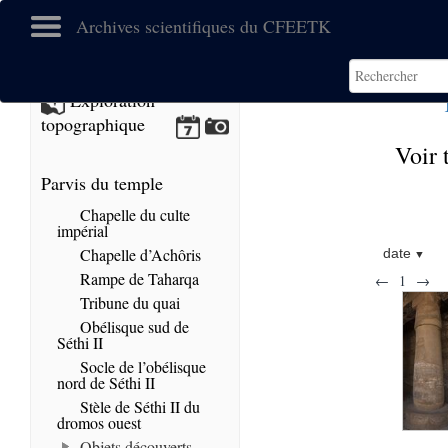
Archives scientifiques du CFEETK
Exploration
topographique
Voir 
Parvis du temple
Chapelle du culte
impérial
Chapelle d’Achôris
date
Rampe de Taharqa
←
1
→
Tribune du quai
Obélisque sud de
Séthi II
Socle de l’obélisque
nord de Séthi II
Stèle de Séthi II du
dromos ouest
Objets découverts