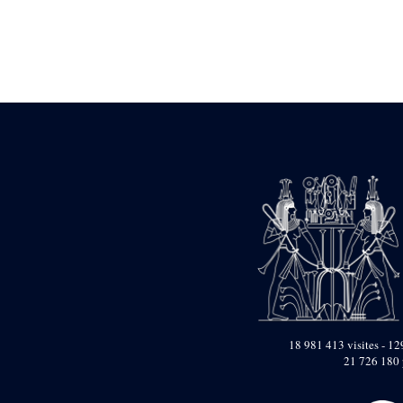
Statue d’un roi
agenouillé présentant
une table d’offrandes de
Séthi II
Statue porte-
enseigne de Séthi II
Statue porte-
enseigne de Séthi II
Stèle de la campagne
nubienne de
Psammétique II
Objets découverts
Zone des Pylônes
Centraux
e
III
pylône
« Porte » de Ramsès
IX
e
IV
pylône
18 981 413 visites - 129
e
Cour nord du IV
21 726 180 
pylône
e
Cour sud du IV