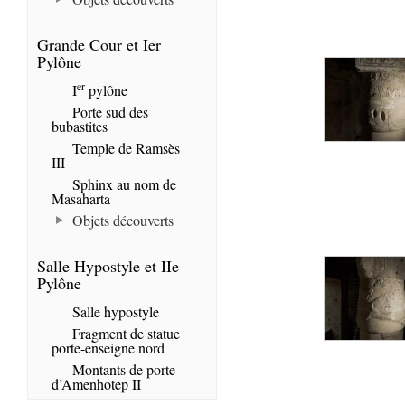
Grande Cour et Ier
Pylône
er
I
pylône
Porte sud des
bubastites
Temple de Ramsès
III
Sphinx au nom de
Masaharta
Objets découverts
Salle Hypostyle et IIe
Pylône
Salle hypostyle
Fragment de statue
porte-enseigne nord
Montants de porte
d’Amenhotep II