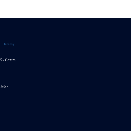
K :
Jérémy
K - Centre
te(s)