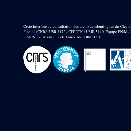
barque
« Palais de Maât »
Objets découverts
Cette interface de consultation des archives scientifiques du Cfeetk
Zone de l'Akhmenou
Karnak
(CNRS, USR 3172 - CFEETK / UMR 5140, Équipe ENiM - Pr
» ANR-11-LABX-0032-01 Labex ARCHIMEDE)
Salle des fêtes « Heret-ib »
Autel de la salle solaire
Base de statue
Base de statue de Thoutmosis III
Base et pieds d’un groupe
statuaire
Fragment inférieur de statue de
Thoutmosis III présentant un autel à
libation
Statue agenouillée
Table d’offrandes de Thoutmosis
III
Objets découverts
Mur extérieur de Thoutmosis III