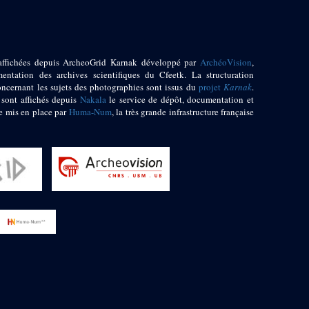
affichées depuis ArcheoGrid Karnak développé par
ArchéoVision
,
entation des archives scientifiques du Cfeetk. La structuration
oncernant les sujets des photographies sont issus du
projet
Karnak
.
 sont affichés depuis
Nakala
le service de dépôt, documentation et
e mis en place par
Huma-Num
, la très grande infrastructure française