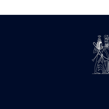
Zone des Pylônes Centraux
e
III
pylône
« Porte » de Ramsès IX
e
IV
pylône
e
Cour nord du IV
pylône
e
Cour sud du IV
pylône
e
Cour axiale du V
pylône, avant-
e
porte du VI
pylône
e
VI
pylône
e
Cour axiale du VI
pylône
e
Cour nord du VI
pylône
e
Cour sud du VI
pylône
Objets découverts
Zone Centrale du Temple
Chapelle de Kamoutef
Chapelle de Philippe Arrhidée
Portique du sanctuaire de la