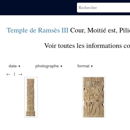
Temple de Ramsès III
Cour
,
Moitié est
,
Pili
Voir toutes les informations 
date
photographe
format
←
1
→