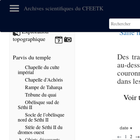
Archives scientifiques du CFEETK
Salle 
Exploration
topographique
Des tra
Parvis du temple
au-des
Chapelle du culte
couronn
impérial
dans le
Chapelle d’Achôris
Rampe de Taharqa
Tribune du quai
Voir 
Obélisque sud de
Séthi II
Socle de l’obélisque
nord de Séthi II
Stèle de Séthi II du
date
dromos ouest
←
1
2
→
Objets découverts