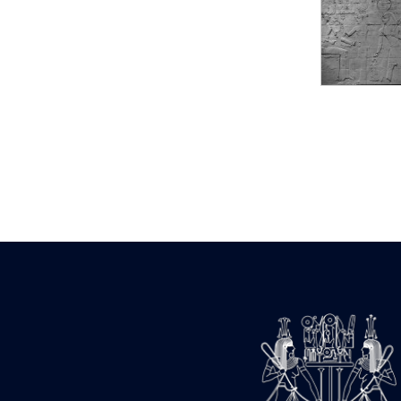
Statue d’un roi
agenouillé présentant
une table d’offrandes de
Séthi II
Statue porte-
enseigne de Séthi II
Statue porte-
enseigne de Séthi II
Stèle de la campagne
nubienne de
Psammétique II
Objets découverts
Zone des Pylônes
Centraux
e
III
pylône
« Porte » de Ramsès
IX
e
IV
pylône
e
Cour nord du IV
pylône
e
Cour sud du IV