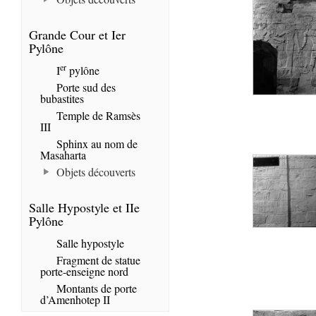
Grande Cour et Ier
Pylône
er
I
pylône
Porte sud des
bubastites
Temple de Ramsès
III
Sphinx au nom de
Masaharta
Objets découverts
Salle Hypostyle et IIe
Pylône
Salle hypostyle
Fragment de statue
porte-enseigne nord
Montants de porte
d’Amenhotep II