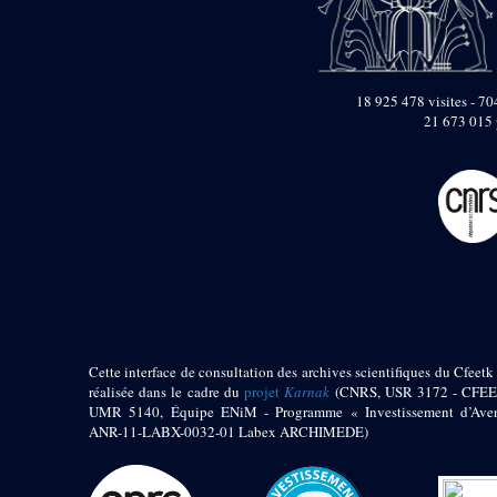
pylône
e
Cour axiale du V
pylône, avant-porte du
e
VI
pylône
e
VI
pylône
18 925 478 visites - 704
e
Cour axiale du VI
21 673 015 
pylône
e
Cour nord du VI
pylône
e
Cour sud du VI
pylône
Objets découverts
Zone Centrale du Temple
Chapelle de
Kamoutef
Cette interface de consultation des archives scientifiques du Cfeetk 
Chapelle de Philippe
réalisée dans le cadre du
projet
Karnak
(CNRS, USR 3172 - CFEE
Arrhidée
UMR 5140, Équipe ENiM - Programme « Investissement d’Aven
ANR-11-LABX-0032-01 Labex ARCHIMEDE)
Portique du
sanctuaire de la barque
« Palais de Maât »