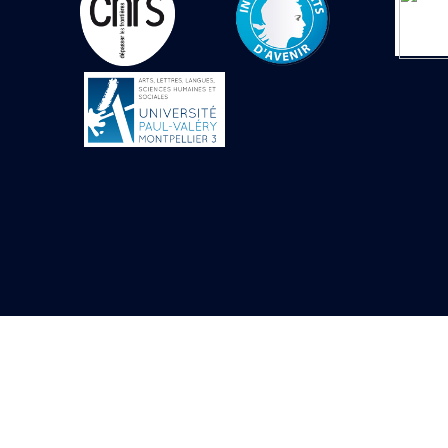
Objets découverts
Zone de l'Akhmenou
Salle des fêtes «
Heret-ib »
Autel de la salle
solaire
Base de statue
Base de statue de
Thoutmosis III
Base et pieds d’un
groupe statuaire
Fragment inférieur
de statue de Thoutmosis
III présentant un autel à
libation
Statue agenouillée
Table d’offrandes de
Thoutmosis III
Objets découverts