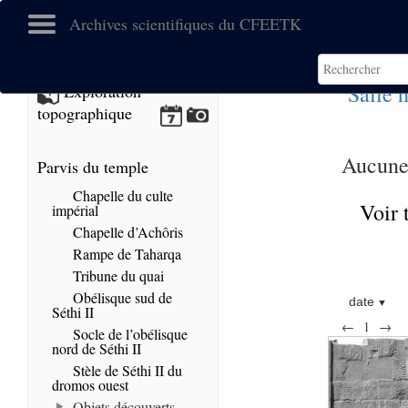
Archives scientifiques du CFEETK
Salle 
Exploration
topographique
Aucune 
Parvis du temple
Chapelle du culte
Voir 
impérial
Chapelle d’Achôris
Rampe de Taharqa
Tribune du quai
Obélisque sud de
date
Séthi II
←
1
→
Socle de l’obélisque
nord de Séthi II
Stèle de Séthi II du
dromos ouest
Objets découverts