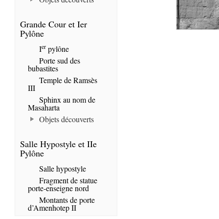
Grande Cour et Ier
Pylône
er
I
pylône
Porte sud des
bubastites
Temple de Ramsès
III
Sphinx au nom de
Masaharta
Objets découverts
Salle Hypostyle et IIe
Pylône
Salle hypostyle
Fragment de statue
porte-enseigne nord
Montants de porte
d’Amenhotep II