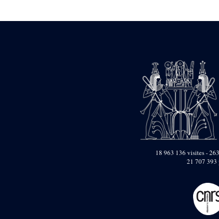
Statue d’un roi
agenouillé présentant
une table d’offrandes de
Séthi II
Statue porte-
enseigne de Séthi II
Statue porte-
enseigne de Séthi II
Stèle de la campagne
nubienne de
Psammétique II
Objets découverts
Zone des Pylônes
Centraux
e
III
pylône
18 963 136 visites - 263
21 707 393 
« Porte » de Ramsès
IX
e
IV
pylône
e
Cour nord du IV
pylône
e
Cour sud du IV