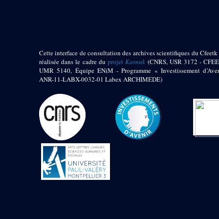
pylône
e
Cour axiale du V
pylône, avant-porte du
e
VI
pylône
e
VI
pylône
e
Cour axiale du VI
Cette interface de consultation des archives scientifiques du Cfeetk 
pylône
réalisée dans le cadre du
projet
Karnak
(CNRS, USR 3172 - CFEE
UMR 5140, Équipe ENiM - Programme « Investissement d’Aven
e
Cour nord du VI
ANR-11-LABX-0032-01 Labex ARCHIMEDE)
pylône
e
Cour sud du VI
pylône
Objets découverts
Zone Centrale du Temple
Chapelle de
Kamoutef
Chapelle de Philippe
Arrhidée
Portique du
sanctuaire de la barque
« Palais de Maât »