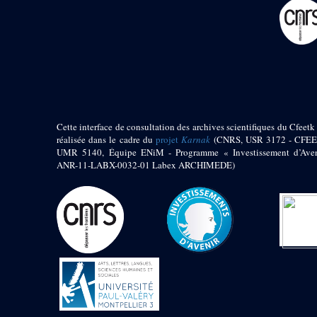
pylône
e
Cour axiale du V
pylône, avant-porte du
e
VI
pylône
e
VI
pylône
e
Cour axiale du VI
pylône
e
Cour nord du VI
pylône
Cette interface de consultation des archives scientifiques du Cfeetk 
e
Cour sud du VI
réalisée dans le cadre du
projet
Karnak
(CNRS, USR 3172 - CFEE
pylône
UMR 5140, Équipe ENiM - Programme « Investissement d’Aven
Objets découverts
ANR-11-LABX-0032-01 Labex ARCHIMEDE)
Zone Centrale du Temple
Chapelle de
Kamoutef
Chapelle de Philippe
Arrhidée
Portique du
sanctuaire de la barque
« Palais de Maât »