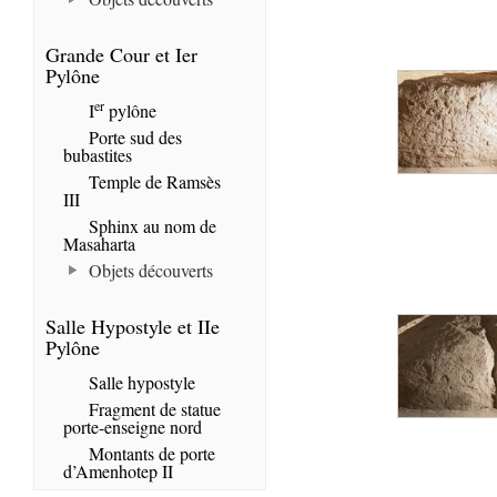
Grande Cour et Ier
Pylône
er
I
pylône
Porte sud des
bubastites
Temple de Ramsès
III
Sphinx au nom de
Masaharta
Objets découverts
Salle Hypostyle et IIe
Pylône
Salle hypostyle
Fragment de statue
porte-enseigne nord
Montants de porte
d’Amenhotep II