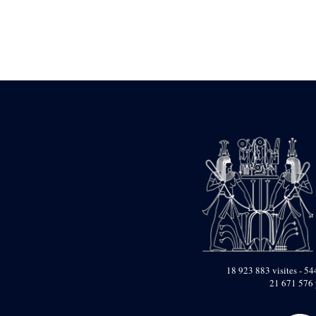
Statue d’un roi
agenouillé présentant
une table d’offrandes de
Séthi II
Statue porte-
enseigne de Séthi II
Statue porte-
enseigne de Séthi II
Stèle de la campagne
nubienne de
Psammétique II
Objets découverts
Zone des Pylônes
Centraux
e
III
pylône
« Porte » de Ramsès
IX
e
IV
pylône
18 923 883 visites - 544
e
Cour nord du IV
21 671 576 
pylône
e
Cour sud du IV