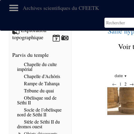
Archives scientifiques du CFEETK
Salle hy
Exploration
topographique
Voir 
Parvis du temple
Chapelle du culte
impérial
Chapelle d’Achôris
date
Rampe de Taharqa
←
1
2
→
Tribune du quai
Obélisque sud de
Séthi II
Socle de l’obélisque
nord de Séthi II
Stèle de Séthi II du
dromos ouest
Objets découverts