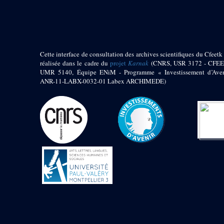
pylône
e
Cour axiale du V
pylône, avant-porte du
e
VI
pylône
e
VI
pylône
e
Cour axiale du VI
Cette interface de consultation des archives scientifiques du Cfeetk 
pylône
réalisée dans le cadre du
projet
Karnak
(CNRS, USR 3172 - CFEE
UMR 5140, Équipe ENiM - Programme « Investissement d’Aven
e
Cour nord du VI
ANR-11-LABX-0032-01 Labex ARCHIMEDE)
pylône
e
Cour sud du VI
pylône
Objets découverts
Zone Centrale du Temple
Chapelle de
Kamoutef
Chapelle de Philippe
Arrhidée
Portique du
sanctuaire de la barque
« Palais de Maât »