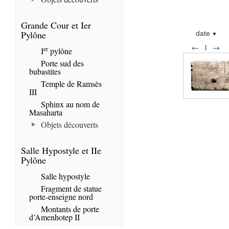
Grande Cour et Ier
Pylône
date
←
1
→
er
I
pylône
Porte sud des
bubastites
Temple de Ramsès
III
Sphinx au nom de
Masaharta
Objets découverts
Salle Hypostyle et IIe
Pylône
Salle hypostyle
Fragment de statue
porte-enseigne nord
Montants de porte
d’Amenhotep II