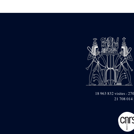
Statue d’un roi
agenouillé présentant
une table d’offrandes de
Séthi II
Statue porte-
enseigne de Séthi II
Statue porte-
enseigne de Séthi II
Stèle de la campagne
nubienne de
Psammétique II
Objets découverts
Zone des Pylônes
Centraux
e
III
pylône
18 963 832 visites - 270
21 708 014 
« Porte » de Ramsès
IX
e
IV
pylône
e
Cour nord du IV
pylône
e
Cour sud du IV