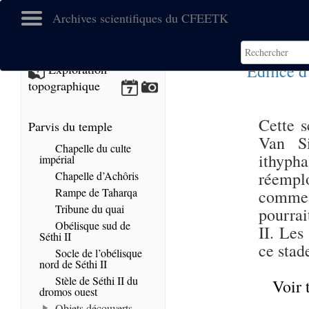
Archives scientifiques du CFEETK
Edifice 
Exploration
topographique
Cette s
Parvis du temple
Van Si
Chapelle du culte
ithyph
impérial
réempl
Chapelle d’Achôris
Rampe de Taharqa
comme 
Tribune du quai
pourra
Obélisque sud de
II. Les
Séthi II
ce stad
Socle de l’obélisque
nord de Séthi II
Stèle de Séthi II du
Voir 
dromos ouest
Objets découverts