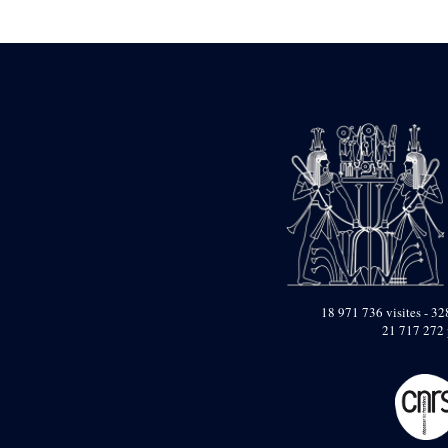
Statue d’un roi
agenouillé présentant
une table d’offrandes de
Séthi II
Statue porte-
enseigne de Séthi II
Statue porte-
enseigne de Séthi II
Stèle de la campagne
nubienne de
Psammétique II
Objets découverts
Zone des Pylônes
Centraux
e
III
pylône
18 971 736 visites - 328
21 717 272 
« Porte » de Ramsès
IX
e
IV
pylône
e
Cour nord du IV
pylône
e
Cour sud du IV