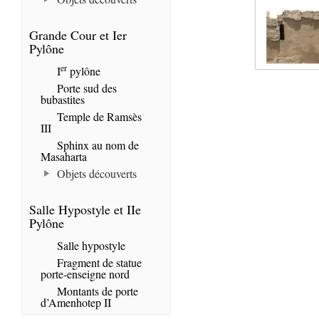
Grande Cour et Ier
Pylône
er
I
pylône
Porte sud des
bubastites
Temple de Ramsès
III
Sphinx au nom de
Masaharta
Objets découverts
Salle Hypostyle et IIe
Pylône
Salle hypostyle
Fragment de statue
porte-enseigne nord
Montants de porte
d’Amenhotep II