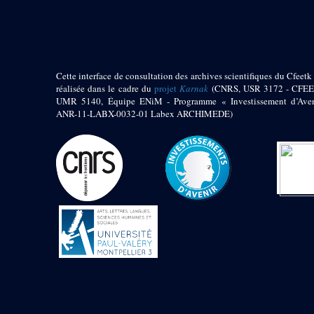
pylône
e
Cour axiale du V
pylône, avant-porte du
e
VI
pylône
e
VI
pylône
e
Cour axiale du VI
Cette interface de consultation des archives scientifiques du Cfeetk 
pylône
réalisée dans le cadre du
projet
Karnak
(CNRS, USR 3172 - CFEE
UMR 5140, Équipe ENiM - Programme « Investissement d’Aven
e
Cour nord du VI
ANR-11-LABX-0032-01 Labex ARCHIMEDE)
pylône
e
Cour sud du VI
pylône
Objets découverts
Zone Centrale du Temple
Chapelle de
Kamoutef
Chapelle de Philippe
Arrhidée
Portique du
sanctuaire de la barque
« Palais de Maât »