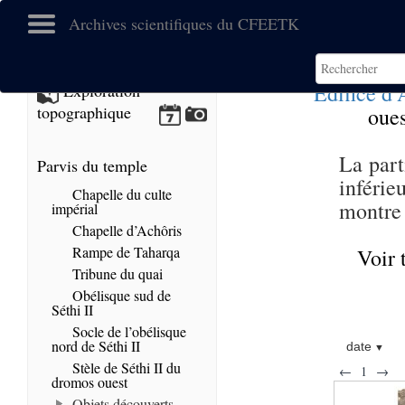
Archives scientifiques du CFEETK
Edifice d
Exploration
topographique
oues
La part
Parvis du temple
inférie
Chapelle du culte
montre 
impérial
Chapelle d’Achôris
Rampe de Taharqa
Voir 
Tribune du quai
Obélisque sud de
Séthi II
Socle de l’obélisque
nord de Séthi II
date
Stèle de Séthi II du
←
1
→
dromos ouest
Objets découverts