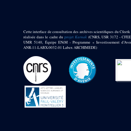
pylône
e
Cour axiale du V
pylône, avant-porte du
e
VI
pylône
e
VI
pylône
e
Cour axiale du VI
Cette interface de consultation des archives scientifiques du Cfeetk 
pylône
réalisée dans le cadre du
projet
Karnak
(CNRS, USR 3172 - CFEE
UMR 5140, Équipe ENiM - Programme « Investissement d’Aven
e
Cour nord du VI
ANR-11-LABX-0032-01 Labex ARCHIMEDE)
pylône
e
Cour sud du VI
pylône
Objets découverts
Zone Centrale du Temple
Chapelle de
Kamoutef
Chapelle de Philippe
Arrhidée
Portique du
sanctuaire de la barque
« Palais de Maât »