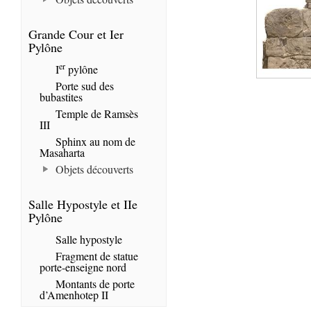
Grande Cour et Ier
Pylône
er
I
pylône
Porte sud des
bubastites
Temple de Ramsès
III
Sphinx au nom de
Masaharta
Objets découverts
Salle Hypostyle et IIe
Pylône
Salle hypostyle
Fragment de statue
porte-enseigne nord
Montants de porte
d’Amenhotep II