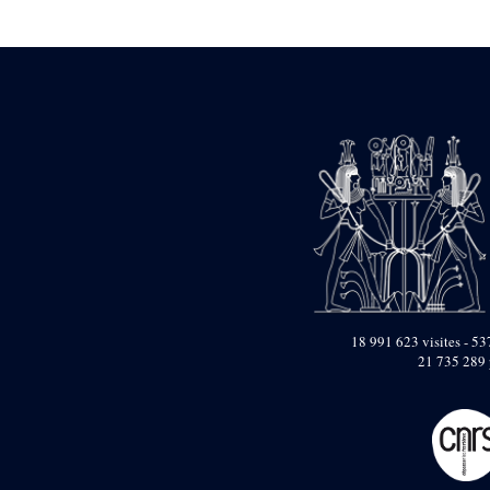
Statue d’un roi
agenouillé présentant
une table d’offrandes de
Séthi II
Statue porte-
enseigne de Séthi II
Statue porte-
enseigne de Séthi II
Stèle de la campagne
nubienne de
Psammétique II
Objets découverts
Zone des Pylônes
Centraux
e
III
pylône
18 991 623 visites - 537
21 735 289 
« Porte » de Ramsès
IX
e
IV
pylône
e
Cour nord du IV
pylône
e
Cour sud du IV