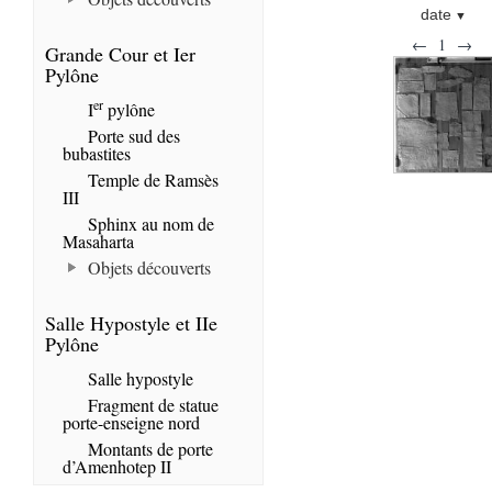
date
←
1
→
Grande Cour et Ier
Pylône
er
I
pylône
Porte sud des
bubastites
Temple de Ramsès
III
Sphinx au nom de
Masaharta
Objets découverts
Salle Hypostyle et IIe
Pylône
Salle hypostyle
Fragment de statue
porte-enseigne nord
Montants de porte
d’Amenhotep II