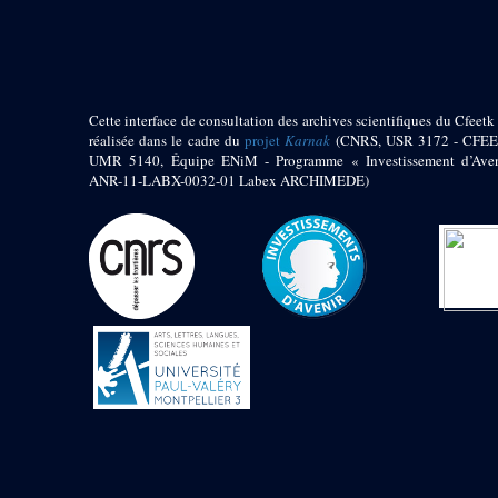
pylône
e
Cour axiale du V
pylône, avant-porte du
e
VI
pylône
e
VI
pylône
e
Cour axiale du VI
Cette interface de consultation des archives scientifiques du Cfeetk 
pylône
réalisée dans le cadre du
projet
Karnak
(CNRS, USR 3172 - CFEE
UMR 5140, Équipe ENiM - Programme « Investissement d’Aven
e
Cour nord du VI
ANR-11-LABX-0032-01 Labex ARCHIMEDE)
pylône
e
Cour sud du VI
pylône
Objets découverts
Zone Centrale du Temple
Chapelle de
Kamoutef
Chapelle de Philippe
Arrhidée
Portique du
sanctuaire de la barque
« Palais de Maât »