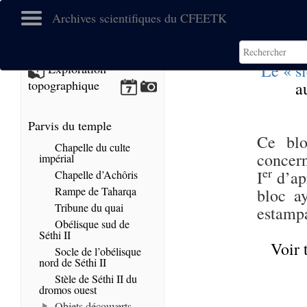
Archives scientifiques du CFEETK
Le « s
Exploration
topographique
a
Parvis du temple
Ce blo
Chapelle du culte
concern
impérial
er
I
d’apr
Chapelle d’Achôris
Rampe de Taharqa
bloc ay
Tribune du quai
estamp
Obélisque sud de
Séthi II
Voir 
Socle de l’obélisque
nord de Séthi II
Stèle de Séthi II du
dromos ouest
Objets découverts