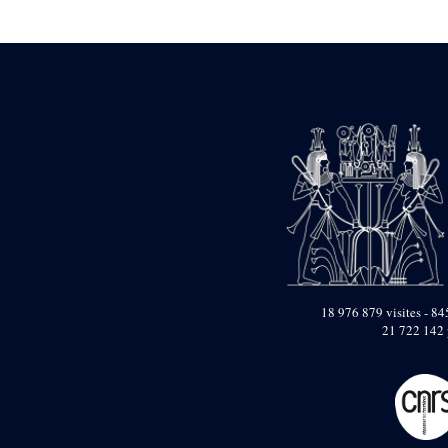
Statue d’un roi
agenouillé présentant
une table d’offrandes de
Séthi II
Statue porte-
enseigne de Séthi II
Statue porte-
enseigne de Séthi II
Stèle de la campagne
nubienne de
Psammétique II
Objets découverts
Zone des Pylônes
Centraux
e
III
pylône
18 976 879 visites - 845
21 722 142 
« Porte » de Ramsès
IX
e
IV
pylône
e
Cour nord du IV
pylône
e
Cour sud du IV