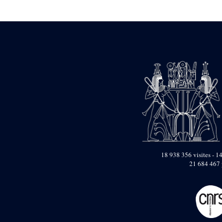
Statue d’un roi
agenouillé présentant
une table d’offrandes de
Séthi II
Statue porte-
enseigne de Séthi II
Statue porte-
enseigne de Séthi II
Stèle de la campagne
nubienne de
Psammétique II
Objets découverts
Zone des Pylônes
Centraux
e
III
pylône
18 938 356 visites - 14
21 684 467 
« Porte » de Ramsès
IX
e
IV
pylône
e
Cour nord du IV
pylône
e
Cour sud du IV