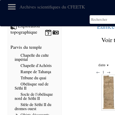
Archives scientifiques du CFEETK
Edific
Exploration
topographique
Voir 
Parvis du temple
Chapelle du culte
impérial
Chapelle d’Achôris
date
Rampe de Taharqa
←
1
→
Tribune du quai
Obélisque sud de
Séthi II
Socle de l’obélisque
nord de Séthi II
Stèle de Séthi II du
dromos ouest
Objets découverts