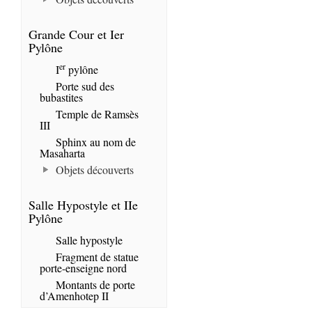
Grande Cour et Ier
Pylône
er
I
pylône
Porte sud des
bubastites
Temple de Ramsès
III
Sphinx au nom de
Masaharta
Objets découverts
Salle Hypostyle et IIe
Pylône
Salle hypostyle
Fragment de statue
porte-enseigne nord
Montants de porte
d’Amenhotep II