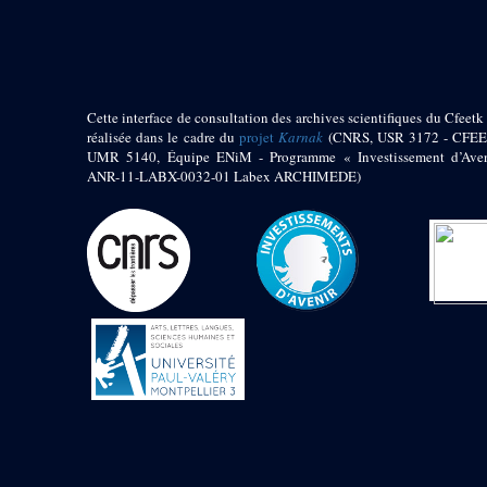
pylône
e
Cour axiale du V
pylône, avant-porte du
e
VI
pylône
e
VI
pylône
e
Cour axiale du VI
Cette interface de consultation des archives scientifiques du Cfeetk 
pylône
réalisée dans le cadre du
projet
Karnak
(CNRS, USR 3172 - CFEE
UMR 5140, Équipe ENiM - Programme « Investissement d’Aven
e
Cour nord du VI
ANR-11-LABX-0032-01 Labex ARCHIMEDE)
pylône
e
Cour sud du VI
pylône
Objets découverts
Zone Centrale du Temple
Chapelle de
Kamoutef
Chapelle de Philippe
Arrhidée
Portique du
sanctuaire de la barque
« Palais de Maât »