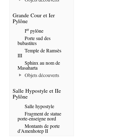
Grande Cour et Ier
Pylône
er
I
pylône
Porte sud des
bubastites
Temple de Ramsès
III
Sphinx au nom de
Masaharta
Objets découverts
Salle Hypostyle et IIe
Pylône
Salle hypostyle
Fragment de statue
porte-enseigne nord
Montants de porte
d’Amenhotep II