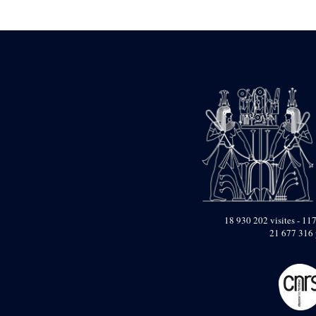
Statue d’un roi
agenouillé présentant
une table d’offrandes de
Séthi II
Statue porte-
enseigne de Séthi II
Statue porte-
enseigne de Séthi II
Stèle de la campagne
nubienne de
Psammétique II
Objets découverts
Zone des Pylônes
Centraux
e
III
pylône
18 930 202 visites - 117
21 677 316 
« Porte » de Ramsès
IX
e
IV
pylône
e
Cour nord du IV
pylône
e
Cour sud du IV