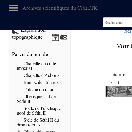
Archives scientifiques du CFEETK
Sa
Exploration
topographique
Voir 
Parvis du temple
Chapelle du culte
impérial
Chapelle d’Achôris
date
Rampe de Taharqa
←
1
→
Tribune du quai
Obélisque sud de
Séthi II
Socle de l’obélisque
nord de Séthi II
Stèle de Séthi II du
dromos ouest
Objets découverts