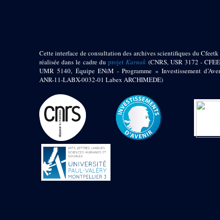
pylône
e
Cour axiale du V
pylône, avant-porte du
e
VI
pylône
e
VI
pylône
e
Cour axiale du VI
Cette interface de consultation des archives scientifiques du Cfeetk 
pylône
réalisée dans le cadre du
projet
Karnak
(CNRS, USR 3172 - CFEE
UMR 5140, Équipe ENiM - Programme « Investissement d’Aven
e
Cour nord du VI
ANR-11-LABX-0032-01 Labex ARCHIMEDE)
pylône
e
Cour sud du VI
pylône
Objets découverts
Zone Centrale du Temple
Chapelle de
Kamoutef
Chapelle de Philippe
Arrhidée
Portique du
sanctuaire de la barque
« Palais de Maât »