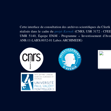
pylône
e
Cour axiale du V
pylône, avant-porte du
e
VI
pylône
e
VI
pylône
e
Cour axiale du VI
Cette interface de consultation des archives scientifiques du Cfeetk 
pylône
réalisée dans le cadre du
projet
Karnak
(CNRS, USR 3172 - CFEE
UMR 5140, Équipe ENiM - Programme « Investissement d’Aven
e
Cour nord du VI
ANR-11-LABX-0032-01 Labex ARCHIMEDE)
pylône
e
Cour sud du VI
pylône
Objets découverts
Zone Centrale du Temple
Chapelle de
Kamoutef
Chapelle de Philippe
Arrhidée
Portique du
sanctuaire de la barque
« Palais de Maât »