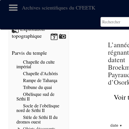
Archives scientifiques du CFEETK
Exploration
topographique
L’anné
régnan
Parvis du temple
datent
Chapelle du culte
Broekm
impérial
Payrau
Chapelle d’Achôris
Rampe de Taharqa
d’Osork
Tribune du quai
Obélisque sud de
Voir 
Séthi II
Socle de l’obélisque
nord de Séthi II
Stèle de Séthi II du
dromos ouest
date
Objets découverts