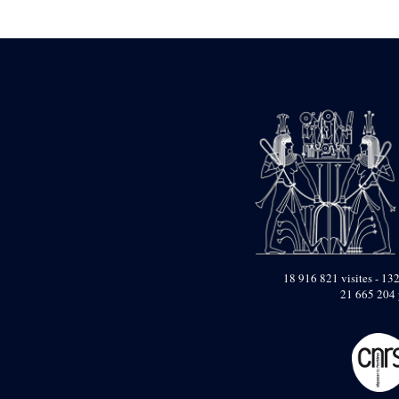
Statue d’un roi
agenouillé présentant
une table d’offrandes de
Séthi II
Statue porte-
enseigne de Séthi II
Statue porte-
enseigne de Séthi II
Stèle de la campagne
nubienne de
Psammétique II
Objets découverts
Zone des Pylônes
Centraux
e
III
pylône
18 916 821 visites - 132
21 665 204 
« Porte » de Ramsès
IX
e
IV
pylône
e
Cour nord du IV
pylône
e
Cour sud du IV