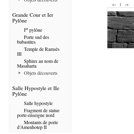
←
1
→
Grande Cour et Ier
Pylône
er
I
pylône
Porte sud des
bubastites
Temple de Ramsès
III
Sphinx au nom de
Masaharta
Objets découverts
Salle Hypostyle et IIe
Pylône
Salle hypostyle
Fragment de statue
porte-enseigne nord
Montants de porte
d’Amenhotep II