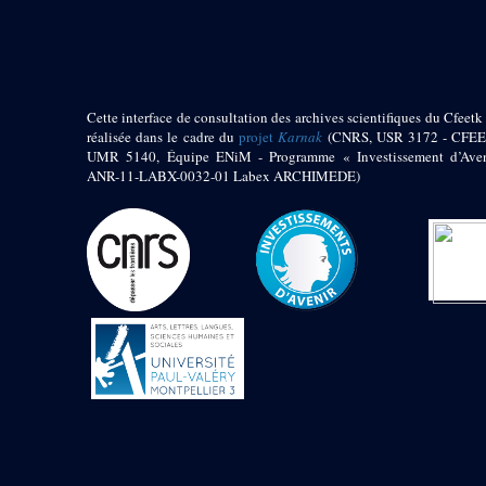
pylône
e
Cour axiale du V
pylône, avant-porte du
e
VI
pylône
e
VI
pylône
e
Cour axiale du VI
Cette interface de consultation des archives scientifiques du Cfeetk 
pylône
réalisée dans le cadre du
projet
Karnak
(CNRS, USR 3172 - CFEE
UMR 5140, Équipe ENiM - Programme « Investissement d’Aven
e
Cour nord du VI
ANR-11-LABX-0032-01 Labex ARCHIMEDE)
pylône
e
Cour sud du VI
pylône
Objets découverts
Zone Centrale du Temple
Chapelle de
Kamoutef
Chapelle de Philippe
Arrhidée
Portique du
sanctuaire de la barque
« Palais de Maât »