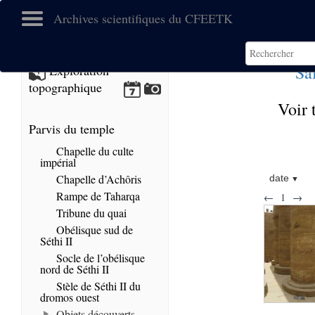
Archives scientifiques du CFEETK
Sa
Exploration
topographique
Voir 
Parvis du temple
Chapelle du culte
impérial
Chapelle d’Achôris
date
Rampe de Taharqa
←
1
→
Tribune du quai
Obélisque sud de
Séthi II
Socle de l’obélisque
nord de Séthi II
Stèle de Séthi II du
dromos ouest
Objets découverts