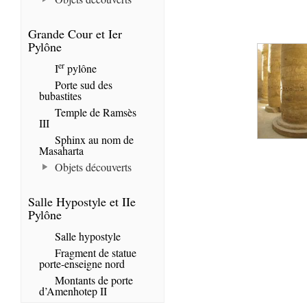
Grande Cour et Ier
Pylône
er
I
pylône
Porte sud des
bubastites
Temple de Ramsès
III
Sphinx au nom de
Masaharta
Objets découverts
Salle Hypostyle et IIe
Pylône
Salle hypostyle
Fragment de statue
porte-enseigne nord
Montants de porte
d’Amenhotep II