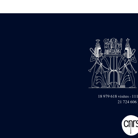
Statue d’un roi
agenouillé présentant
une table d’offrandes de
Séthi II
Statue porte-
enseigne de Séthi II
Statue porte-
enseigne de Séthi II
Stèle de la campagne
nubienne de
Psammétique II
Objets découverts
Zone des Pylônes
Centraux
e
III
pylône
18 979 618 visites - 111
21 724 606 
« Porte » de Ramsès
IX
e
IV
pylône
e
Cour nord du IV
pylône
e
Cour sud du IV