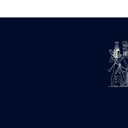
Zone des Pylônes Centraux
e
III
pylône
« Porte » de Ramsès IX
e
IV
pylône
e
Cour nord du IV
pylône
e
Cour sud du IV
pylône
e
Cour axiale du V
pylône, avant-
e
porte du VI
pylône
e
VI
pylône
e
Cour axiale du VI
pylône
e
Cour nord du VI
pylône
e
Cour sud du VI
pylône
Objets découverts
Zone Centrale du Temple
Chapelle de Kamoutef
Chapelle de Philippe Arrhidée
Portique du sanctuaire de la