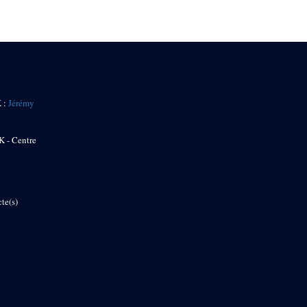
K :
Jérémy
K - Centre
te(s)