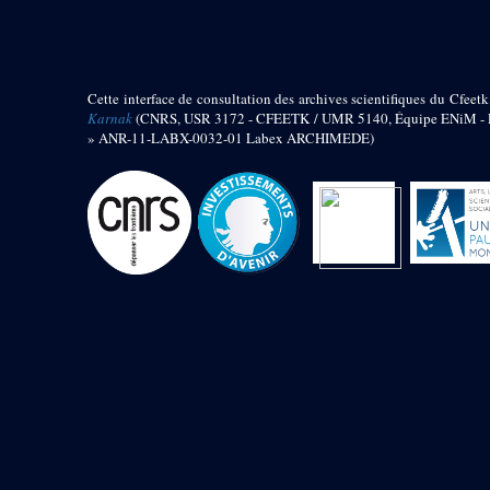
barque
« Palais de Maât »
Objets découverts
Cette interface de consultation des archives scientifiques du Cfeetk
Zone de l'Akhmenou
Karnak
(CNRS, USR 3172 - CFEETK / UMR 5140, Équipe ENiM - Pr
» ANR-11-LABX-0032-01 Labex ARCHIMEDE)
Salle des fêtes « Heret-ib »
Autel de la salle solaire
Base de statue
Base de statue de Thoutmosis III
Base et pieds d’un groupe
statuaire
Fragment inférieur de statue de
Thoutmosis III présentant un autel à
libation
Statue agenouillée
Table d’offrandes de Thoutmosis
III
Objets découverts
Mur extérieur de Thoutmosis III