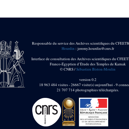
Responsable du service des Archives scientifiques du CFEET
Hourdin
: jeremy.hourdin@cnrs.fr
Interface de consultation des Archives scientifiques du CFEET
Franco-Égyptien d’Étude des Temples de Karnak
© CNRS /
Sébastien Biston-Moulin
version 0.2
18 963 484 visites - 26667 visite(s) aujourd'hui - 9 connec
21 707 714 photographies téléchargées.