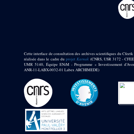
pylône
e
Cour axiale du V
pylône, avant-porte du
e
VI
pylône
e
VI
pylône
e
Cour axiale du VI
pylône
e
Cour nord du VI
pylône
Cette interface de consultation des archives scientifiques du Cfeetk 
e
Cour sud du VI
réalisée dans le cadre du
projet
Karnak
(CNRS, USR 3172 - CFEE
pylône
UMR 5140, Équipe ENiM - Programme « Investissement d’Aven
Objets découverts
ANR-11-LABX-0032-01 Labex ARCHIMEDE)
Zone Centrale du Temple
Chapelle de
Kamoutef
Chapelle de Philippe
Arrhidée
Portique du
sanctuaire de la barque
« Palais de Maât »