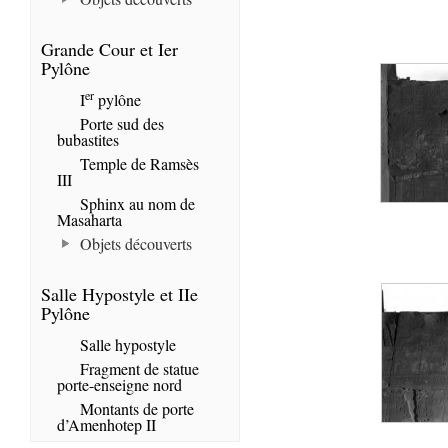
Grande Cour et Ier
Pylône
er
I
pylône
Porte sud des
bubastites
Temple de Ramsès
III
Sphinx au nom de
Masaharta
Objets découverts
Salle Hypostyle et IIe
Pylône
Salle hypostyle
Fragment de statue
porte-enseigne nord
Montants de porte
d’Amenhotep II