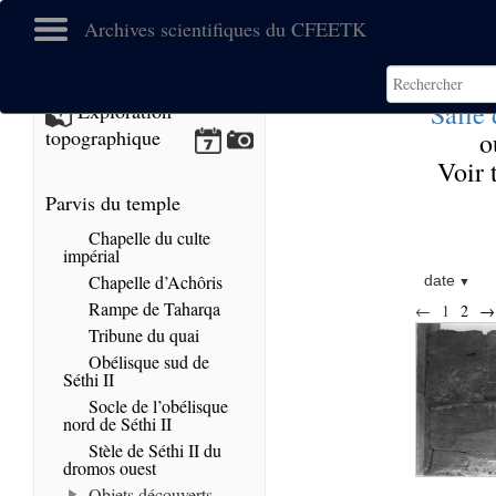
Archives scientifiques du CFEETK
Salle 
Exploration
topographique
o
Voir 
Parvis du temple
Chapelle du culte
impérial
Chapelle d’Achôris
date
Rampe de Taharqa
←
1
2
→
Tribune du quai
Obélisque sud de
Séthi II
Socle de l’obélisque
nord de Séthi II
Stèle de Séthi II du
dromos ouest
Objets découverts