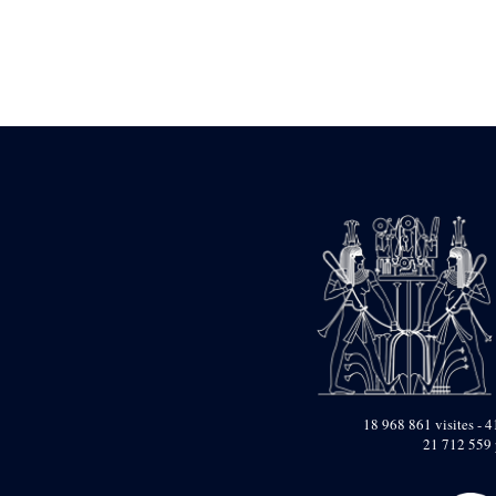
Statue d’un roi
agenouillé présentant
une table d’offrandes de
Séthi II
Statue porte-
enseigne de Séthi II
Statue porte-
enseigne de Séthi II
Stèle de la campagne
nubienne de
Psammétique II
Objets découverts
Zone des Pylônes
Centraux
e
III
pylône
« Porte » de Ramsès
IX
e
IV
pylône
18 968 861 visites - 4
e
Cour nord du IV
21 712 559 
pylône
e
Cour sud du IV