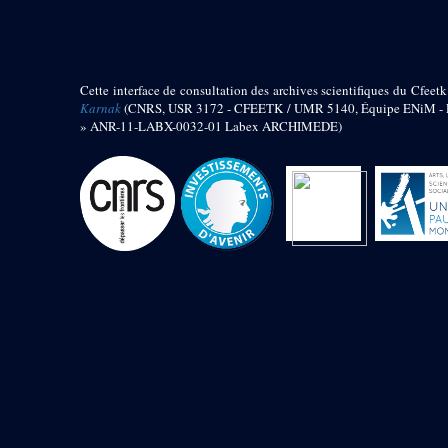
barque
« Palais de Maât »
Objets découverts
Cette interface de consultation des archives scientifiques du Cfeetk
Zone de l'Akhmenou
Karnak
(CNRS, USR 3172 - CFEETK / UMR 5140, Équipe ENiM - Pr
» ANR-11-LABX-0032-01 Labex ARCHIMEDE)
Salle des fêtes « Heret-ib »
Autel de la salle solaire
Base de statue
Base de statue de Thoutmosis III
Base et pieds d’un groupe
statuaire
Fragment inférieur de statue de
Thoutmosis III présentant un autel à
libation
Statue agenouillée
Table d’offrandes de Thoutmosis
III
Objets découverts
Mur extérieur de Thoutmosis III