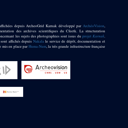
affichées depuis ArcheoGrid Karnak développé par
ArchéoVision
,
entation des archives scientifiques du Cfeetk. La structuration
oncernant les sujets des photographies sont issus du
projet
Karnak
.
 sont affichés depuis
Nakala
le service de dépôt, documentation et
e mis en place par
Huma-Num
, la très grande infrastructure française