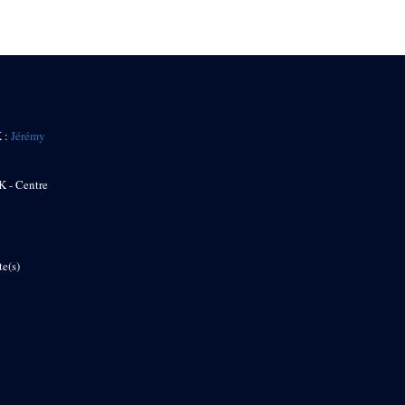
K :
Jérémy
K - Centre
te(s)