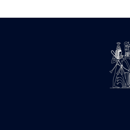
Zone des Pylônes Centraux
e
III
pylône
« Porte » de Ramsès IX
e
IV
pylône
e
Cour nord du IV
pylône
e
Cour sud du IV
pylône
e
Cour axiale du V
pylône, avant-
e
porte du VI
pylône
e
VI
pylône
e
Cour axiale du VI
pylône
e
Cour nord du VI
pylône
e
Cour sud du VI
pylône
Objets découverts
Zone Centrale du Temple
Chapelle de Kamoutef
Chapelle de Philippe Arrhidée
Portique du sanctuaire de la