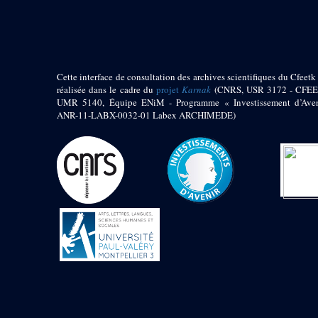
pylône
e
Cour axiale du V
pylône, avant-porte du
e
VI
pylône
e
VI
pylône
e
Cour axiale du VI
Cette interface de consultation des archives scientifiques du Cfeetk 
pylône
réalisée dans le cadre du
projet
Karnak
(CNRS, USR 3172 - CFEE
UMR 5140, Équipe ENiM - Programme « Investissement d’Aven
e
Cour nord du VI
ANR-11-LABX-0032-01 Labex ARCHIMEDE)
pylône
e
Cour sud du VI
pylône
Objets découverts
Zone Centrale du Temple
Chapelle de
Kamoutef
Chapelle de Philippe
Arrhidée
Portique du
sanctuaire de la barque
« Palais de Maât »