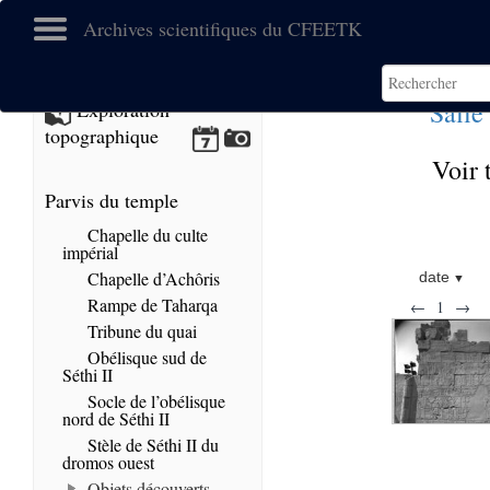
Archives scientifiques du CFEETK
Salle
Exploration
topographique
Voir 
Parvis du temple
Chapelle du culte
impérial
Chapelle d’Achôris
date
Rampe de Taharqa
←
1
→
Tribune du quai
Obélisque sud de
Séthi II
Socle de l’obélisque
nord de Séthi II
Stèle de Séthi II du
dromos ouest
Objets découverts