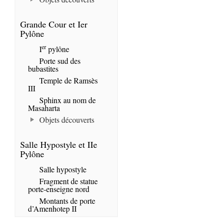
Grande Cour et Ier
Pylône
er
I
pylône
Porte sud des
bubastites
Temple de Ramsès
III
Sphinx au nom de
Masaharta
Objets découverts
Salle Hypostyle et IIe
Pylône
Salle hypostyle
Fragment de statue
porte-enseigne nord
Montants de porte
d’Amenhotep II