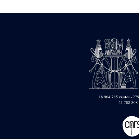
Statue d’un roi
agenouillé présentant
une table d’offrandes de
Séthi II
Statue porte-
enseigne de Séthi II
Statue porte-
enseigne de Séthi II
Stèle de la campagne
nubienne de
Psammétique II
Objets découverts
Zone des Pylônes
Centraux
e
III
pylône
18 964 785 visites - 279
21 708 808 
« Porte » de Ramsès
IX
e
IV
pylône
e
Cour nord du IV
pylône
e
Cour sud du IV