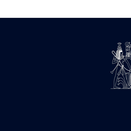
Zone des Pylônes Centraux
e
III
pylône
« Porte » de Ramsès IX
e
IV
pylône
e
Cour nord du IV
pylône
e
Cour sud du IV
pylône
e
Cour axiale du V
pylône, avant-
e
porte du VI
pylône
e
VI
pylône
e
Cour axiale du VI
pylône
e
Cour nord du VI
pylône
e
Cour sud du VI
pylône
Objets découverts
Zone Centrale du Temple
Chapelle de Kamoutef
Chapelle de Philippe Arrhidée
Portique du sanctuaire de la