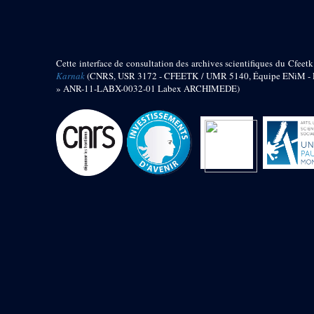
barque
« Palais de Maât »
Objets découverts
Cette interface de consultation des archives scientifiques du Cfeetk
Zone de l'Akhmenou
Karnak
(CNRS, USR 3172 - CFEETK / UMR 5140, Équipe ENiM - Pr
» ANR-11-LABX-0032-01 Labex ARCHIMEDE)
Salle des fêtes « Heret-ib »
Autel de la salle solaire
Base de statue
Base de statue de Thoutmosis III
Base et pieds d’un groupe
statuaire
Fragment inférieur de statue de
Thoutmosis III présentant un autel à
libation
Statue agenouillée
Table d’offrandes de Thoutmosis
III
Objets découverts
Mur extérieur de Thoutmosis III