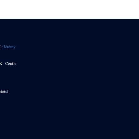
K :
Jérémy
K - Centre
te(s)