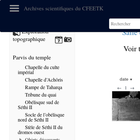
Archives scientifiques du CFEETK
Salle 
Exploration
topographique
Voir 
Parvis du temple
Chapelle du culte
impérial
Chapelle d’Achôris
date
Rampe de Taharqa
←
1
→
Tribune du quai
Obélisque sud de
Séthi II
Socle de l’obélisque
nord de Séthi II
Stèle de Séthi II du
dromos ouest
Objets découverts