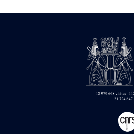
Statue d’un roi
agenouillé présentant
une table d’offrandes de
Séthi II
Statue porte-
enseigne de Séthi II
Statue porte-
enseigne de Séthi II
Stèle de la campagne
nubienne de
Psammétique II
Objets découverts
Zone des Pylônes
Centraux
e
III
pylône
18 979 668 visites - 112
21 724 647 
« Porte » de Ramsès
IX
e
IV
pylône
e
Cour nord du IV
pylône
e
Cour sud du IV