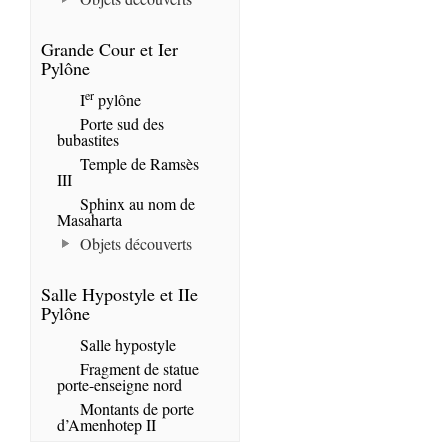
Grande Cour et Ier
Pylône
er
I
pylône
Porte sud des
bubastites
Temple de Ramsès
III
Sphinx au nom de
Masaharta
Objets découverts
Salle Hypostyle et IIe
Pylône
Salle hypostyle
Fragment de statue
porte-enseigne nord
Montants de porte
d’Amenhotep II