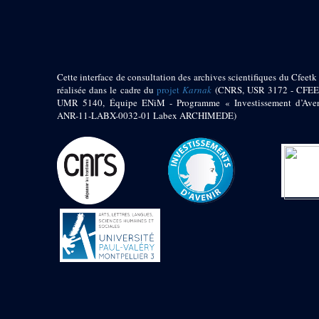
pylône
e
Cour axiale du V
pylône, avant-porte du
e
VI
pylône
e
VI
pylône
e
Cour axiale du VI
Cette interface de consultation des archives scientifiques du Cfeetk 
pylône
réalisée dans le cadre du
projet
Karnak
(CNRS, USR 3172 - CFEE
UMR 5140, Équipe ENiM - Programme « Investissement d’Aven
e
Cour nord du VI
ANR-11-LABX-0032-01 Labex ARCHIMEDE)
pylône
e
Cour sud du VI
pylône
Objets découverts
Zone Centrale du Temple
Chapelle de
Kamoutef
Chapelle de Philippe
Arrhidée
Portique du
sanctuaire de la barque
« Palais de Maât »