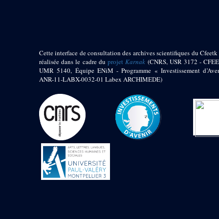
pylône
e
Cour axiale du V
pylône, avant-porte du
e
VI
pylône
e
VI
pylône
e
Cour axiale du VI
Cette interface de consultation des archives scientifiques du Cfeetk 
pylône
réalisée dans le cadre du
projet
Karnak
(CNRS, USR 3172 - CFEE
UMR 5140, Équipe ENiM - Programme « Investissement d’Aven
e
Cour nord du VI
ANR-11-LABX-0032-01 Labex ARCHIMEDE)
pylône
e
Cour sud du VI
pylône
Objets découverts
Zone Centrale du Temple
Chapelle de
Kamoutef
Chapelle de Philippe
Arrhidée
Portique du
sanctuaire de la barque
« Palais de Maât »