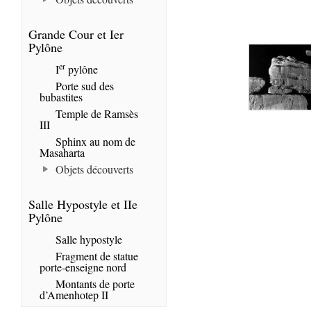
Grande Cour et Ier
Pylône
er
I
pylône
Porte sud des
bubastites
Temple de Ramsès
III
Sphinx au nom de
Masaharta
Objets découverts
Salle Hypostyle et IIe
Pylône
Salle hypostyle
Fragment de statue
porte-enseigne nord
Montants de porte
d’Amenhotep II