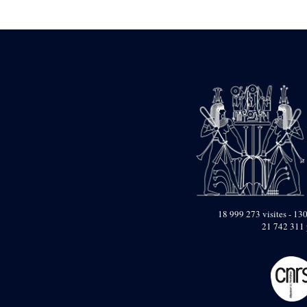
Statue d’un roi
agenouillé présentant
une table d’offrandes de
Séthi II
Statue porte-
enseigne de Séthi II
Statue porte-
enseigne de Séthi II
Stèle de la campagne
nubienne de
Psammétique II
Objets découverts
Zone des Pylônes
Centraux
e
III
pylône
18 999 273 visites - 130
21 742 311 
« Porte » de Ramsès
IX
e
IV
pylône
e
Cour nord du IV
pylône
e
Cour sud du IV