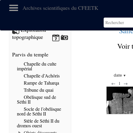
Archives scientifiques du CFEETK
Salle
Exploration
topographique
Voir 
Parvis du temple
Chapelle du culte
impérial
Chapelle d’Achôris
date
Rampe de Taharqa
←
1
→
Tribune du quai
Obélisque sud de
Séthi II
Socle de l’obélisque
nord de Séthi II
Stèle de Séthi II du
dromos ouest
Objets découverts