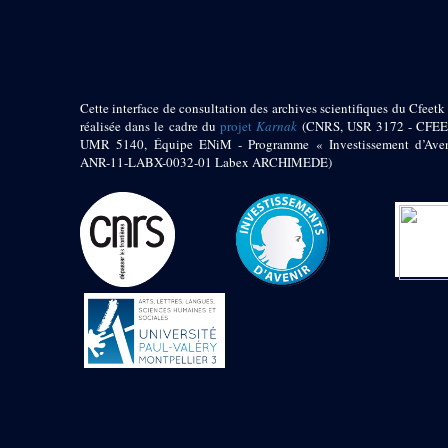
pylône
e
Cour axiale du V
pylône, avant-porte du
e
VI
pylône
e
VI
pylône
e
Cour axiale du VI
Cette interface de consultation des archives scientifiques du Cfeetk 
pylône
réalisée dans le cadre du
projet
Karnak
(CNRS, USR 3172 - CFEE
UMR 5140, Équipe ENiM - Programme « Investissement d’Aven
e
Cour nord du VI
ANR-11-LABX-0032-01 Labex ARCHIMEDE)
pylône
e
Cour sud du VI
pylône
Objets découverts
Zone Centrale du Temple
Chapelle de
Kamoutef
Chapelle de Philippe
Arrhidée
Portique du
sanctuaire de la barque
« Palais de Maât »