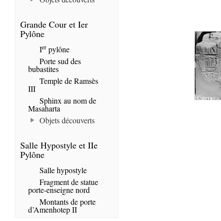
Grande Cour et Ier
Pylône
er
I
pylône
Porte sud des
bubastites
Temple de Ramsès
III
Sphinx au nom de
Masaharta
Objets découverts
Salle Hypostyle et IIe
Pylône
Salle hypostyle
Fragment de statue
porte-enseigne nord
Montants de porte
d’Amenhotep II