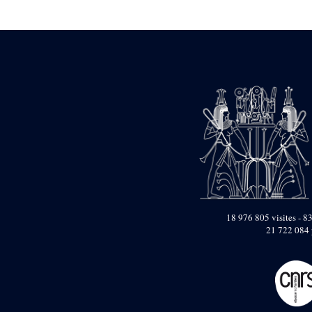
Statue d’un roi
agenouillé présentant
une table d’offrandes de
Séthi II
Statue porte-
enseigne de Séthi II
Statue porte-
enseigne de Séthi II
Stèle de la campagne
nubienne de
Psammétique II
Objets découverts
Zone des Pylônes
Centraux
e
III
pylône
18 976 805 visites - 83
21 722 084 
« Porte » de Ramsès
IX
e
IV
pylône
e
Cour nord du IV
pylône
e
Cour sud du IV