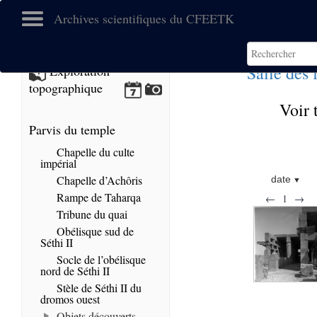
Archives scientifiques du CFEETK
Salle des 
Exploration
topographique
Voir 
Parvis du temple
Chapelle du culte
impérial
Chapelle d’Achôris
date
Rampe de Taharqa
←
1
→
Tribune du quai
Obélisque sud de
Séthi II
Socle de l’obélisque
nord de Séthi II
Stèle de Séthi II du
dromos ouest
Objets découverts