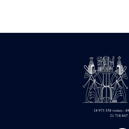
Statue d’un roi
agenouillé présentant
une table d’offrandes de
Séthi II
Statue porte-
enseigne de Séthi II
Statue porte-
enseigne de Séthi II
Stèle de la campagne
nubienne de
Psammétique II
Objets découverts
Zone des Pylônes
Centraux
e
III
pylône
« Porte » de Ramsès
IX
e
IV
pylône
18 973 358 visites - 49
e
Cour nord du IV
21 718 847 
pylône
e
Cour sud du IV