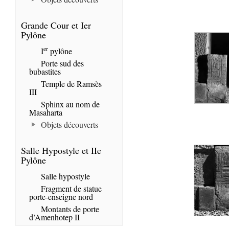
Grande Cour et Ier
Pylône
er
I
pylône
Porte sud des
bubastites
Temple de Ramsès
III
Sphinx au nom de
Masaharta
Objets découverts
Salle Hypostyle et IIe
Pylône
Salle hypostyle
Fragment de statue
porte-enseigne nord
Montants de porte
d’Amenhotep II