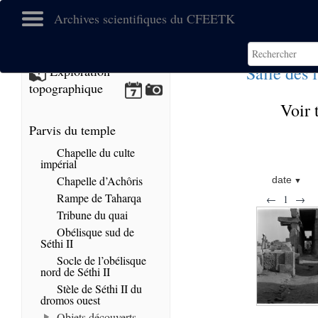
Archives scientifiques du CFEETK
Salle des 
Exploration
topographique
Voir 
Parvis du temple
Chapelle du culte
impérial
Chapelle d’Achôris
date
Rampe de Taharqa
←
1
→
Tribune du quai
Obélisque sud de
Séthi II
Socle de l’obélisque
nord de Séthi II
Stèle de Séthi II du
dromos ouest
Objets découverts