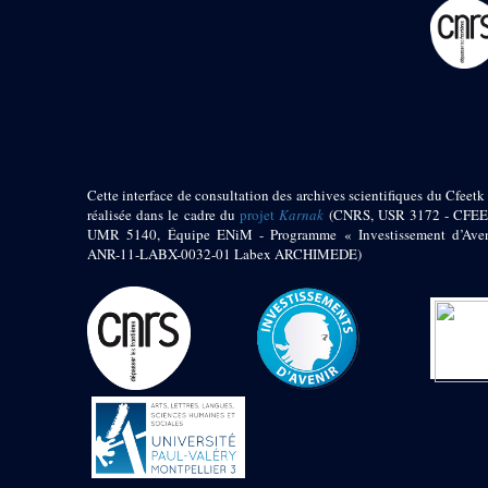
pylône
e
Cour axiale du V
pylône, avant-porte du
e
VI
pylône
e
VI
pylône
e
Cour axiale du VI
pylône
e
Cour nord du VI
pylône
Cette interface de consultation des archives scientifiques du Cfeetk 
e
Cour sud du VI
réalisée dans le cadre du
projet
Karnak
(CNRS, USR 3172 - CFEE
pylône
UMR 5140, Équipe ENiM - Programme « Investissement d’Aven
Objets découverts
ANR-11-LABX-0032-01 Labex ARCHIMEDE)
Zone Centrale du Temple
Chapelle de
Kamoutef
Chapelle de Philippe
Arrhidée
Portique du
sanctuaire de la barque
« Palais de Maât »