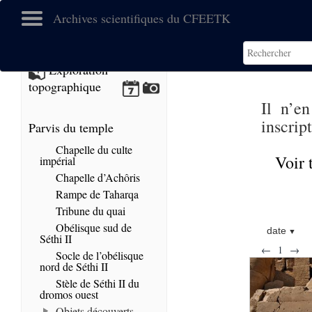
Archives scientifiques du CFEETK
Exploration
topographique
Il n’e
inscrip
Parvis du temple
Chapelle du culte
Voir 
impérial
Chapelle d’Achôris
Rampe de Taharqa
Tribune du quai
Obélisque sud de
date
Séthi II
←
1
→
Socle de l’obélisque
nord de Séthi II
Stèle de Séthi II du
dromos ouest
Objets découverts