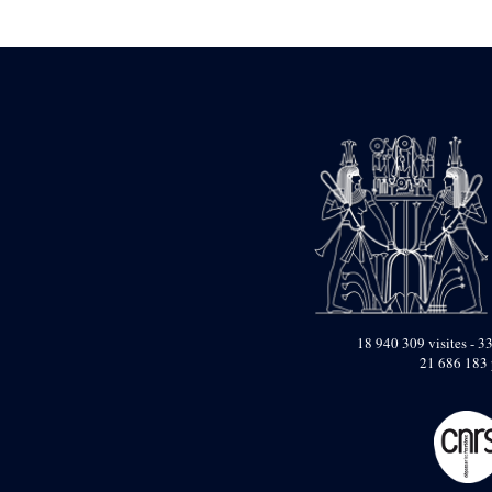
Statue d’un roi
agenouillé présentant
une table d’offrandes de
Séthi II
Statue porte-
enseigne de Séthi II
Statue porte-
enseigne de Séthi II
Stèle de la campagne
nubienne de
Psammétique II
Objets découverts
Zone des Pylônes
Centraux
e
III
pylône
18 940 309 visites - 33
21 686 183 
« Porte » de Ramsès
IX
e
IV
pylône
e
Cour nord du IV
pylône
e
Cour sud du IV