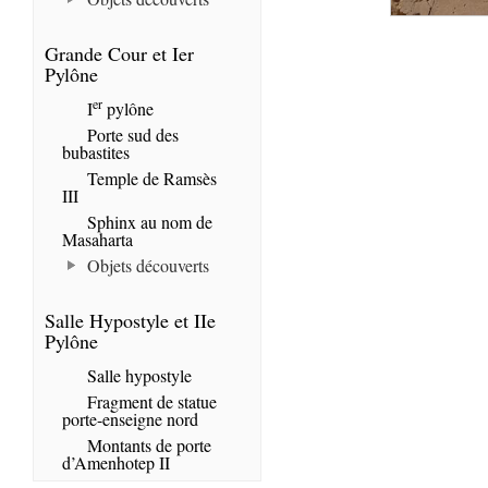
Grande Cour et Ier
Pylône
er
I
pylône
Porte sud des
bubastites
Temple de Ramsès
III
Sphinx au nom de
Masaharta
Objets découverts
Salle Hypostyle et IIe
Pylône
Salle hypostyle
Fragment de statue
porte-enseigne nord
Montants de porte
d’Amenhotep II