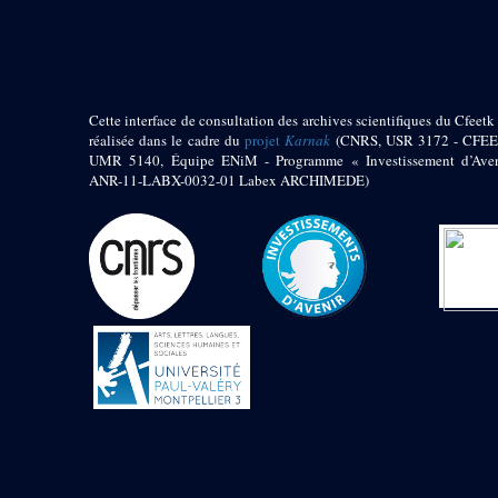
pylône
e
Cour axiale du V
pylône, avant-porte du
e
VI
pylône
e
VI
pylône
e
Cour axiale du VI
Cette interface de consultation des archives scientifiques du Cfeetk 
pylône
réalisée dans le cadre du
projet
Karnak
(CNRS, USR 3172 - CFEE
UMR 5140, Équipe ENiM - Programme « Investissement d’Aven
e
Cour nord du VI
ANR-11-LABX-0032-01 Labex ARCHIMEDE)
pylône
e
Cour sud du VI
pylône
Objets découverts
Zone Centrale du Temple
Chapelle de
Kamoutef
Chapelle de Philippe
Arrhidée
Portique du
sanctuaire de la barque
« Palais de Maât »