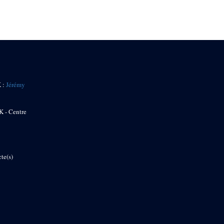
K :
Jérémy
K - Centre
te(s)