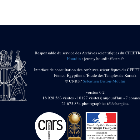
Responsable du service des Archives scientifiques du CFEET
Hourdin
: jeremy.hourdin@cnrs.fr
Interface de consultation des Archives scientifiques du CFEET
Franco-Égyptien d’Étude des Temples de Karnak
© CNRS /
Sébastien Biston-Moulin
version 0.2
18 928 563 visites - 10127 visite(s) aujourd'hui - 7 connec
21 675 834 photographies téléchargées.