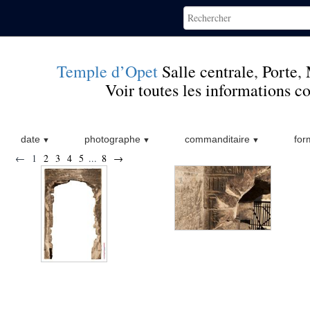
Temple d’Opet
Salle centrale
,
Porte
,
Voir toutes les informations 
date
photographe
commanditaire
for
←
1
2
3
4
5
...
8
→