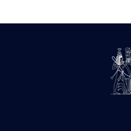
Zone des Pylônes Centraux
e
III
pylône
« Porte » de Ramsès IX
e
IV
pylône
e
Cour nord du IV
pylône
e
Cour sud du IV
pylône
e
Cour axiale du V
pylône, avant-
e
porte du VI
pylône
e
VI
pylône
e
Cour axiale du VI
pylône
e
Cour nord du VI
pylône
e
Cour sud du VI
pylône
Objets découverts
Zone Centrale du Temple
Chapelle de Kamoutef
Chapelle de Philippe Arrhidée
Portique du sanctuaire de la