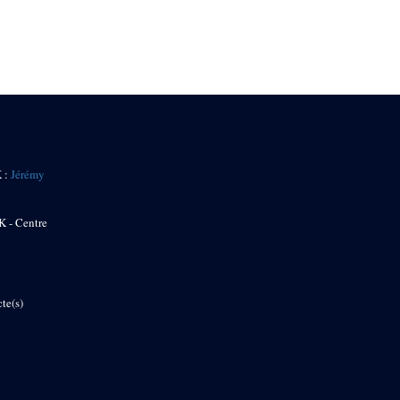
K :
Jérémy
K - Centre
te(s)