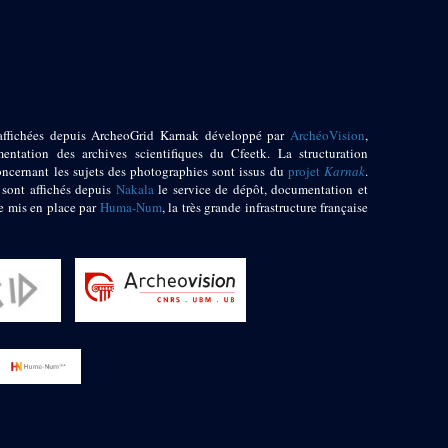
affichées depuis ArcheoGrid Karnak développé par
ArchéoVision
,
entation des archives scientifiques du Cfeetk. La structuration
oncernant les sujets des photographies sont issus du
projet
Karnak
.
 sont affichés depuis
Nakala
le service de dépôt, documentation et
e mis en place par
Huma-Num
, la très grande infrastructure française