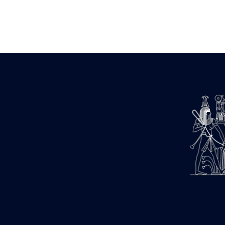
Zone des Pylônes Centraux
e
III
pylône
« Porte » de Ramsès IX
e
IV
pylône
e
Cour nord du IV
pylône
e
Cour sud du IV
pylône
e
Cour axiale du V
pylône, avant-
e
porte du VI
pylône
e
VI
pylône
e
Cour axiale du VI
pylône
e
Cour nord du VI
pylône
e
Cour sud du VI
pylône
Objets découverts
Zone Centrale du Temple
Chapelle de Kamoutef
Chapelle de Philippe Arrhidée
Portique du sanctuaire de la