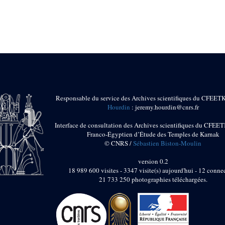
Responsable du service des Archives scientifiques du CFEET
Hourdin
: jeremy.hourdin@cnrs.fr
Interface de consultation des Archives scientifiques du CFEET
Franco-Égyptien d’Étude des Temples de Karnak
© CNRS /
Sébastien Biston-Moulin
version 0.2
18 989 600 visites - 3347 visite(s) aujourd'hui - 12 connec
21 733 250 photographies téléchargées.