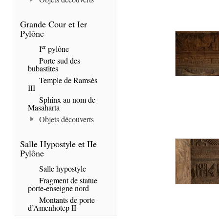
Grande Cour et Ier
Pylône
er
I
pylône
Porte sud des
bubastites
Temple de Ramsès
III
Sphinx au nom de
Masaharta
Objets découverts
Salle Hypostyle et IIe
Pylône
Salle hypostyle
Fragment de statue
porte-enseigne nord
Montants de porte
d’Amenhotep II