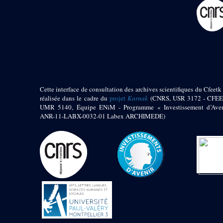
pylône
e
Cour axiale du V
pylône, avant-porte du
e
VI
pylône
e
VI
pylône
e
Cour axiale du VI
pylône
e
Cour nord du VI
pylône
Cette interface de consultation des archives scientifiques du Cfeetk 
e
Cour sud du VI
réalisée dans le cadre du
projet
Karnak
(CNRS, USR 3172 - CFEE
pylône
UMR 5140, Équipe ENiM - Programme « Investissement d’Aven
Objets découverts
ANR-11-LABX-0032-01 Labex ARCHIMEDE)
Zone Centrale du Temple
Chapelle de
Kamoutef
Chapelle de Philippe
Arrhidée
Portique du
sanctuaire de la barque
« Palais de Maât »