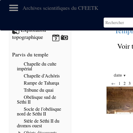
Archives scientifiques du CFEETK
Templ
Exploration
topographique
Voir 
Parvis du temple
Chapelle du culte
impérial
Chapelle d’Achôris
date
Rampe de Taharqa
←
1
2
3
Tribune du quai
Obélisque sud de
Séthi II
Socle de l’obélisque
nord de Séthi II
Stèle de Séthi II du
dromos ouest
Objets découverts