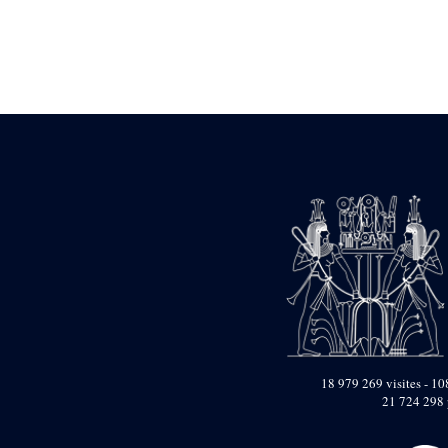
Statue d’un roi
agenouillé présentant
une table d’offrandes de
Séthi II
Statue porte-
enseigne de Séthi II
Statue porte-
enseigne de Séthi II
Stèle de la campagne
nubienne de
Psammétique II
Objets découverts
Zone des Pylônes
Centraux
e
III
pylône
« Porte » de Ramsès
IX
e
IV
pylône
18 979 269 visites - 108
e
Cour nord du IV
21 724 298 
pylône
e
Cour sud du IV