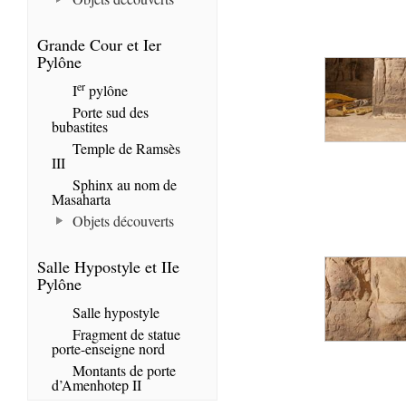
Grande Cour et Ier
Pylône
er
I
pylône
Porte sud des
bubastites
Temple de Ramsès
III
Sphinx au nom de
Masaharta
Objets découverts
Salle Hypostyle et IIe
Pylône
Salle hypostyle
Fragment de statue
porte-enseigne nord
Montants de porte
d’Amenhotep II