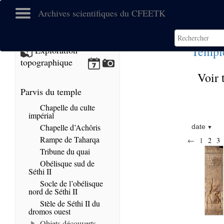
Archives scientifiques du CFEETK
Templ
Exploration
topographique
Voir 
Parvis du temple
Chapelle du culte
impérial
Chapelle d’Achôris
date
Rampe de Taharqa
←
1
2
3
Tribune du quai
Obélisque sud de
Séthi II
Socle de l’obélisque
nord de Séthi II
Stèle de Séthi II du
dromos ouest
Objets découverts