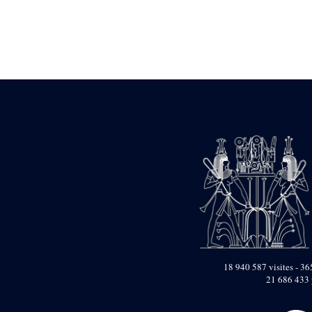
Statue d’un roi
agenouillé présentant
une table d’offrandes de
Séthi II
Statue porte-
enseigne de Séthi II
Statue porte-
enseigne de Séthi II
Stèle de la campagne
nubienne de
Psammétique II
Objets découverts
Zone des Pylônes
Centraux
e
III
pylône
« Porte » de Ramsès
IX
e
IV
pylône
18 940 587 visites - 365
e
Cour nord du IV
21 686 433 
pylône
e
Cour sud du IV