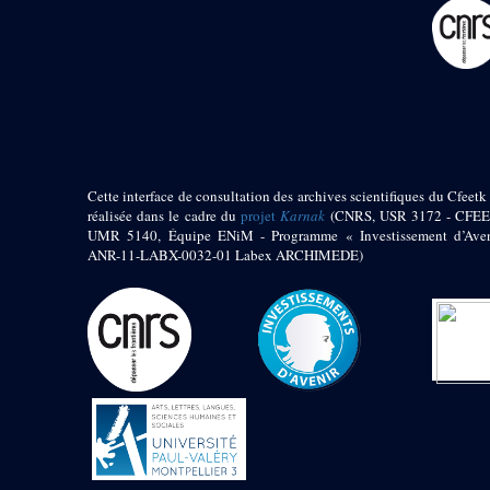
pylône
e
Cour axiale du V
pylône, avant-porte du
e
VI
pylône
e
VI
pylône
e
Cour axiale du VI
pylône
e
Cour nord du VI
pylône
Cette interface de consultation des archives scientifiques du Cfeetk 
e
Cour sud du VI
réalisée dans le cadre du
projet
Karnak
(CNRS, USR 3172 - CFEE
pylône
UMR 5140, Équipe ENiM - Programme « Investissement d’Aven
Objets découverts
ANR-11-LABX-0032-01 Labex ARCHIMEDE)
Zone Centrale du Temple
Chapelle de
Kamoutef
Chapelle de Philippe
Arrhidée
Portique du
sanctuaire de la barque
« Palais de Maât »