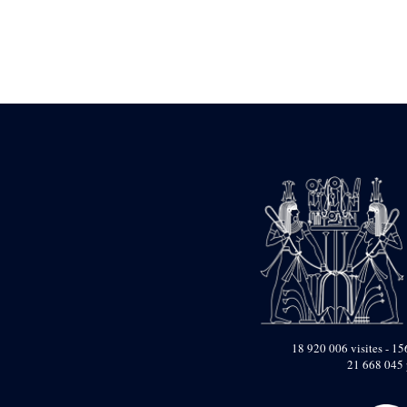
Statue d’un roi
agenouillé présentant
une table d’offrandes de
Séthi II
Statue porte-
enseigne de Séthi II
Statue porte-
enseigne de Séthi II
Stèle de la campagne
nubienne de
Psammétique II
Objets découverts
Zone des Pylônes
Centraux
e
III
pylône
« Porte » de Ramsès
IX
e
IV
pylône
18 920 006 visites - 156
e
Cour nord du IV
21 668 045 
pylône
e
Cour sud du IV