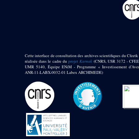
pylône
e
Cour axiale du V
pylône, avant-porte du
e
VI
pylône
e
VI
pylône
e
Cour axiale du VI
pylône
e
Cour nord du VI
pylône
Cette interface de consultation des archives scientifiques du Cfeetk 
e
Cour sud du VI
réalisée dans le cadre du
projet
Karnak
(CNRS, USR 3172 - CFEE
pylône
UMR 5140, Équipe ENiM - Programme « Investissement d’Aven
Objets découverts
ANR-11-LABX-0032-01 Labex ARCHIMEDE)
Zone Centrale du Temple
Chapelle de
Kamoutef
Chapelle de Philippe
Arrhidée
Portique du
sanctuaire de la barque
« Palais de Maât »