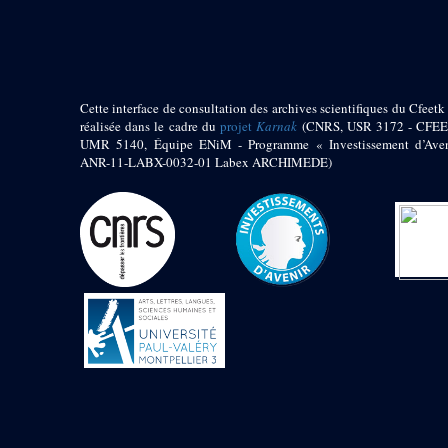
pylône
e
Cour axiale du V
pylône, avant-porte du
e
VI
pylône
e
VI
pylône
e
Cour axiale du VI
Cette interface de consultation des archives scientifiques du Cfeetk 
pylône
réalisée dans le cadre du
projet
Karnak
(CNRS, USR 3172 - CFEE
UMR 5140, Équipe ENiM - Programme « Investissement d’Aven
e
Cour nord du VI
ANR-11-LABX-0032-01 Labex ARCHIMEDE)
pylône
e
Cour sud du VI
pylône
Objets découverts
Zone Centrale du Temple
Chapelle de
Kamoutef
Chapelle de Philippe
Arrhidée
Portique du
sanctuaire de la barque
« Palais de Maât »