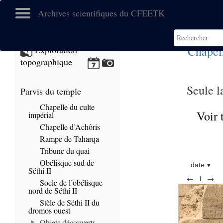
Archives scientifiques du CFEETK
Chapel
Exploration
topographique
Seule l
Parvis du temple
Chapelle du culte
Voir 
impérial
Chapelle d’Achôris
Rampe de Taharqa
Tribune du quai
Obélisque sud de
date
Séthi II
←
1
→
Socle de l’obélisque
nord de Séthi II
Stèle de Séthi II du
dromos ouest
Objets découverts