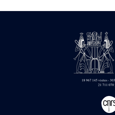
Statue d’un roi
agenouillé présentant
une table d’offrandes de
Séthi II
Statue porte-
enseigne de Séthi II
Statue porte-
enseigne de Séthi II
Stèle de la campagne
nubienne de
Psammétique II
Objets découverts
Zone des Pylônes
Centraux
e
III
pylône
18 967 145 visites - 303
21 711 070 
« Porte » de Ramsès
IX
e
IV
pylône
e
Cour nord du IV
pylône
e
Cour sud du IV