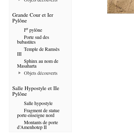
Grande Cour et Ier
Pylône
er
I
pylône
Porte sud des
bubastites
Temple de Ramsès
III
Sphinx au nom de
Masaharta
Objets découverts
Salle Hypostyle et IIe
Pylône
Salle hypostyle
Fragment de statue
porte-enseigne nord
Montants de porte
d’Amenhotep II