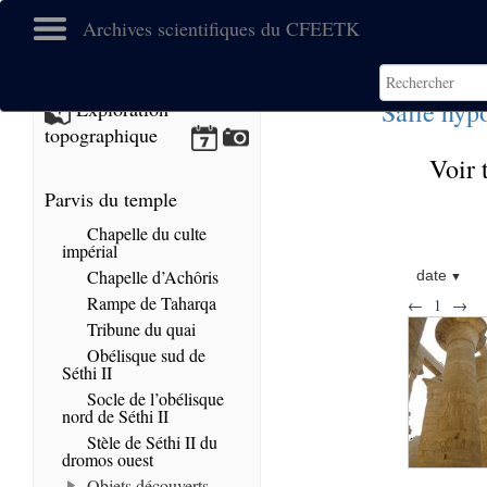
Archives scientifiques du CFEETK
Salle hyp
Exploration
topographique
Voir 
Parvis du temple
Chapelle du culte
impérial
Chapelle d’Achôris
date
Rampe de Taharqa
←
1
→
Tribune du quai
Obélisque sud de
Séthi II
Socle de l’obélisque
nord de Séthi II
Stèle de Séthi II du
dromos ouest
Objets découverts