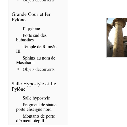
Grande Cour et Ier
Pylône
er
I
pylône
Porte sud des
bubastites
Temple de Ramsès
III
Sphinx au nom de
Masaharta
Objets découverts
Salle Hypostyle et IIe
Pylône
Salle hypostyle
Fragment de statue
porte-enseigne nord
Montants de porte
d’Amenhotep II