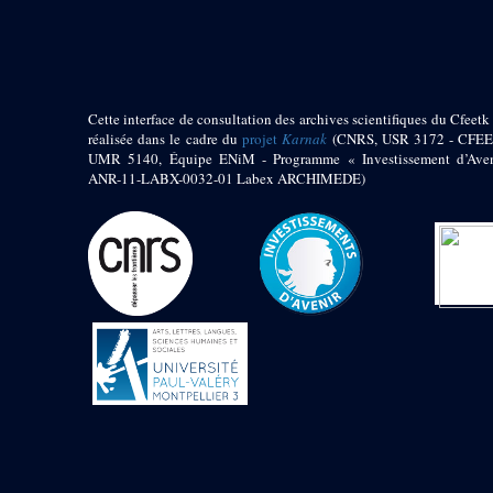
pylône
e
Cour axiale du V
pylône, avant-porte du
e
VI
pylône
e
VI
pylône
e
Cour axiale du VI
Cette interface de consultation des archives scientifiques du Cfeetk 
pylône
réalisée dans le cadre du
projet
Karnak
(CNRS, USR 3172 - CFEE
UMR 5140, Équipe ENiM - Programme « Investissement d’Aven
e
Cour nord du VI
ANR-11-LABX-0032-01 Labex ARCHIMEDE)
pylône
e
Cour sud du VI
pylône
Objets découverts
Zone Centrale du Temple
Chapelle de
Kamoutef
Chapelle de Philippe
Arrhidée
Portique du
sanctuaire de la barque
« Palais de Maât »