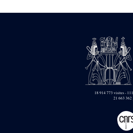
Statue d’un roi
agenouillé présentant
une table d’offrandes de
Séthi II
Statue porte-
enseigne de Séthi II
Statue porte-
enseigne de Séthi II
Stèle de la campagne
nubienne de
Psammétique II
Objets découverts
Zone des Pylônes
Centraux
e
III
pylône
18 914 773 visites - 111
21 663 362 
« Porte » de Ramsès
IX
e
IV
pylône
e
Cour nord du IV
pylône
e
Cour sud du IV